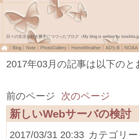
日々の生活を好き勝手につづったブログ（My blog is written by inoshita.j
Blog
Note
PhotoGallery
HomeWeather
ADS-B
NOA
2017年03月の記事は以下の
前のページ
次のページ
新しいWebサーバの検討
2017/03/31 20:33
カテゴリー