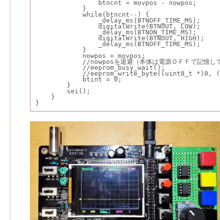
                btncnt = movpos - nowpos;
            }
            while(btncnt--) {
                _delay_ms(BTNOFF_TIME_MS);
                digitalWrite(BTNOUT, LOW);
                _delay_ms(BTNON_TIME_MS);
                digitalWrite(BTNOUT, HIGH);
                _delay_ms(BTNOFF_TIME_MS);
            }
            nowpos = movpos;
            //nowposを退避（本体は電源ＯＦＦで記
            //eeprom_busy_wait();
            //eeprom_write_byte((uint8_t *)0, (
            btint = 0;
        }
        sei();
    }
}