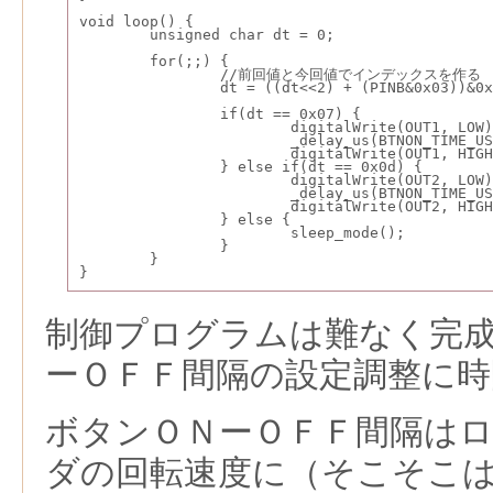
void loop() {
	unsigned char dt = 0;
	for(;;) {
		//前回値と今回値でインデックスを作る
		dt = ((dt<<2) + (PINB&0x03))&0
			digitalWrite(OUT1, LOW
			_delay_us(BTNON_TIME_U
			digitalWrite(OUT1, HIG
			digitalWrite(OUT2, LOW
			_delay_us(BTNON_TIME_U
			digitalWrite(OUT2, HIG
		} else {
			sleep_mode();
		}
	}
}
制御プログラムは難なく完
ーＯＦＦ間隔の設定調整に
ボタンＯＮーＯＦＦ間隔は
ダの回転速度に（そこそこ