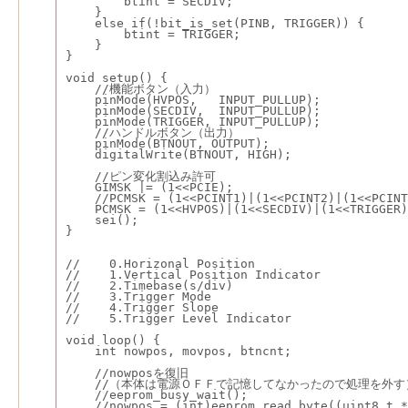
        btint = SECDIV;
    }
    else if(!bit_is_set(PINB, TRIGGER)) {
        btint = TRIGGER;
    }
}
void setup() {
    //機能ボタン（入力）
    pinMode(HVPOS,   INPUT_PULLUP);
    pinMode(SECDIV,  INPUT_PULLUP);
    pinMode(TRIGGER, INPUT_PULLUP);
    //ハンドルボタン（出力）
    pinMode(BTNOUT, OUTPUT);
    digitalWrite(BTNOUT, HIGH);
    //ピン変化割込み許可
    GIMSK |= (1<<PCIE);                     
    //PCMSK = (1<<PCINT1)|(1<<PCINT2)|(1<<PC
    PCMSK = (1<<HVPOS)|(1<<SECDIV)|(1<<TRIGG
    sei();
}
//    0.Horizonal Position
//    1.Vertical Position Indicator
//    2.Timebase(s/div)
//    3.Trigger Mode
//    4.Trigger Slope
//    5.Trigger Level Indicator
void loop() {
    int nowpos, movpos, btncnt;
    //nowposを復旧
    //（本体は電源ＯＦＦで記憶してなかったので処理を外す
    //eeprom_busy_wait();
    //nowpos = (int)eeprom_read_byte((uint8_t *