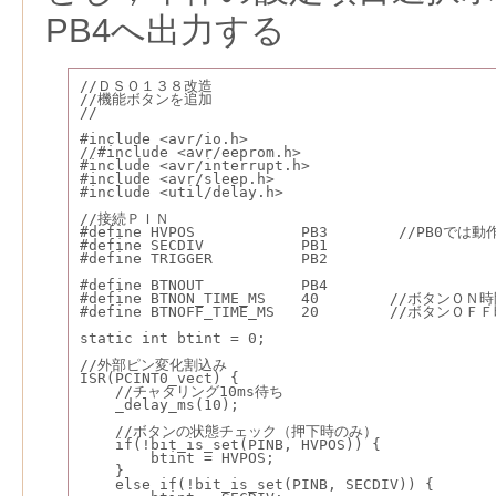
PB4へ出力する
//ＤＳＯ１３８改造
//機能ボタンを追加
//
#include <avr/io.h>
//#include <avr/eeprom.h>
#include <avr/interrupt.h>
#include <avr/sleep.h>
#include <util/delay.h>
//接続ＰＩＮ
#define HVPOS            PB3        //PB0
#define SECDIV           PB1
#define TRIGGER          PB2
#define BTNOUT           PB4
#define BTNON_TIME_MS    40        //ボタンＯＮ
#define BTNOFF_TIME_MS   20        //ボタンＯＦ
static int btint = 0;
//外部ピン変化割込み
ISR(PCINT0_vect) {
    //チャタリング10ms待ち
    _delay_ms(10);
    //ボタンの状態チェック（押下時のみ）
    if(!bit_is_set(PINB, HVPOS)) {
        btint = HVPOS;
    }
    else if(!bit_is_set(PINB, SECDIV)) {