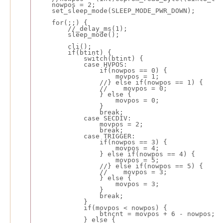
    nowpos = 2;
    set_sleep_mode(SLEEP_MODE_PWR_DOWN);
    for(;;) {
        //_delay_ms(1);
        sleep_mode();
        cli();
        if(btint) {
            switch(btint) {
            case HVPOS:
                if(nowpos == 0) {
                    movpos = 1;
                //} else if(nowpos == 1) {
                //    movpos = 0;
                } else {
                    movpos = 0;
                }
                break;
            case SECDIV:
                movpos = 2;
                break;
            case TRIGGER:
                if(nowpos == 3) {
                    movpos = 4;
                } else if(nowpos == 4) {
                    movpos = 5;
                //} else if(nowpos == 5) {
                //    movpos = 3;
                } else {
                    movpos = 3;
                }
                break;
            }
            if(movpos < nowpos) {
                btncnt = movpos + 6 - nowpos;
            } else {