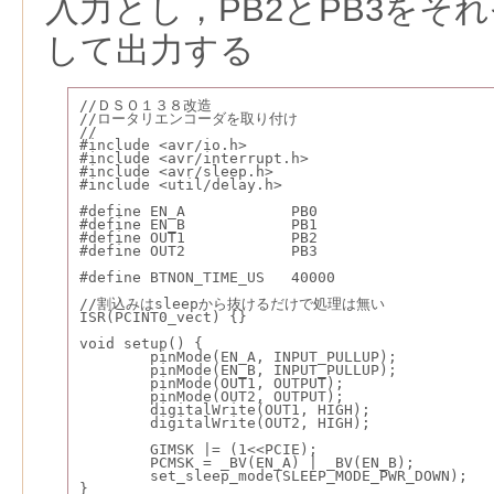
入力とし，PB2とPB3をそ
して出力する
//ＤＳＯ１３８改造
//ロータリエンコーダを取り付け
//
#include <avr/io.h>
#include <avr/interrupt.h>
#include <avr/sleep.h>
#include <util/delay.h>
#define EN_A		PB0
#define EN_B		PB1
#define OUT1		PB2
#define OUT2		PB3
#define BTNON_TIME_US	40000
//割込みはsleepから抜けるだけで処理は無い
ISR(PCINT0_vect) {}
void setup() {
	pinMode(EN_A, INPUT_PULLUP);
	pinMode(EN_B, INPUT_PULLUP);
	pinMode(OUT1, OUTPUT);
	pinMode(OUT2, OUTPUT);
	digitalWrite(OUT1, HIGH);
	digitalWrite(OUT2, HIGH);
	set_sleep_mode(SLEEP_MODE_PWR_DOWN);
}