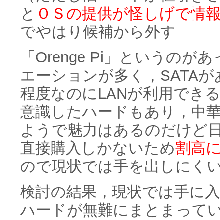
と
ＯＳの提供が怪しげで情
でやはり候補から外す
「Orenge Pi」というの
エーションが多く，SATAが
程度なのにLANが利用できる
意識したハードもあり，中
ようで魅力はあるのだけど
直接購入しかないため
割高
ので現状では手を出しにく
検討の結果，現状では手に
ハードが無難にまとまっている「