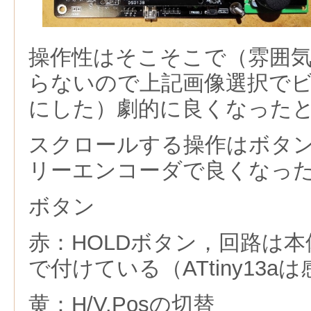
操作性はそこそこで（雰囲
らないので上記画像選択で
にした）劇的に良くなった
スクロールする操作はボタ
リーエンコーダで良くなっ
ボタン
赤：HOLDボタン，回路は
で付けている（ATtiny13a
黄：H/V.Posの切替