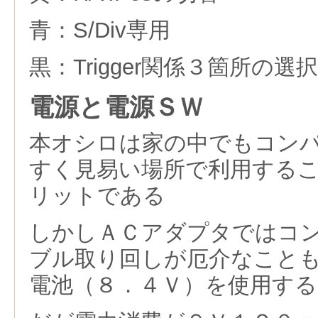
青：S/Div専用
黒：Trigger関係３箇所の選択
電源と電源ＳＷ
本オシロは家の中でもコン
すく見易い場所で利用する
リットである
しかしＡＣアダプタではコ
ブル取り回しが厄介なこと
電池（８．４Ｖ）を使用す