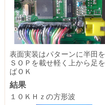
表面実装はパターンに半田
ＳＯＰを載せ軽く上から足
ばＯＫ
結果
１０ＫＨｚの方形波