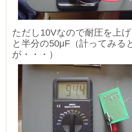
ただし10Vなので耐圧を上
と半分の50μF（計ってみると
が・・・）