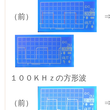
（前）
⇒
１００ＫＨｚの方形波
（前）
⇒