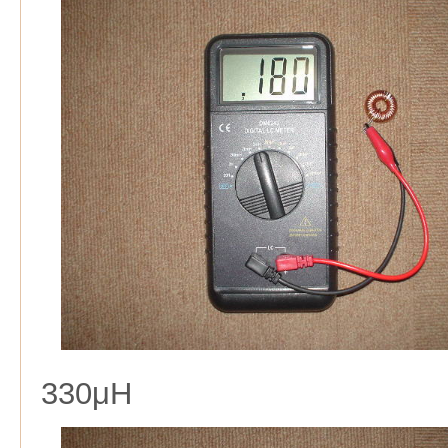
330μH