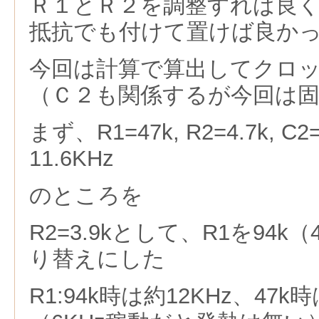
Ｒ１とＲ２を調整すれば良
抵抗でも付けて置けば良か
今回は計算で算出してクロ
（Ｃ２も関係するが今回は
まず、R1=47k, R2=4.7k, C2
11.6KHz
のところを
R2=3.9kとして、R1を94k（
り替えにした
R1:94k時は約12KHz、47k