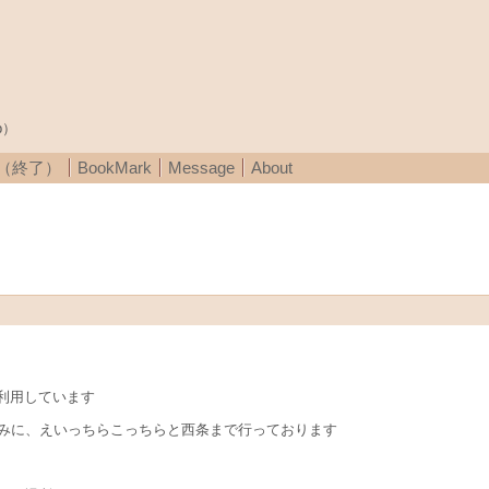
p）
A（終了）
BookMark
Message
About
利用しています
汲みに、えいっちらこっちらと西条まで行っております