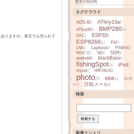
未分類
(28)
タグクラウド
ATtiny13a
ADS-B
5
8
BMP280
ATtiny85
2
14
ESP32
DAC
1
8
はありますが、東京でも売られて
ESP8266
FM
12
3
Lapbook
LNA
2
3
PINE64
2
SDR
SD
RISC-V
1
4
5
android
blackBass
5
6
fishingSpot
iPod
16
7
mysql
2
nRF24L01
1
photo
sea
ロガ
23
12
詐欺メール
ー
3
6
検索
新着エントリ