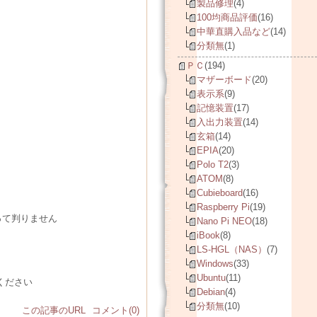
製品修理
(4)
100均商品評価
(16)
中華直購入品など
(14)
分類無
(1)
ＰＣ
(194)
マザーボード
(20)
表示系
(9)
記憶装置
(17)
入出力装置
(14)
玄箱
(14)
EPIA
(20)
Polo T2
(3)
ATOM
(8)
Cubieboard
(16)
Raspberry Pi
(19)
って判りません
Nano Pi NEO
(18)
iBook
(8)
LS-HGL（NAS）
(7)
Windows
(33)
Ubuntu
(11)
ください
Debian
(4)
分類無
(10)
この記事のURL
コメント(0)