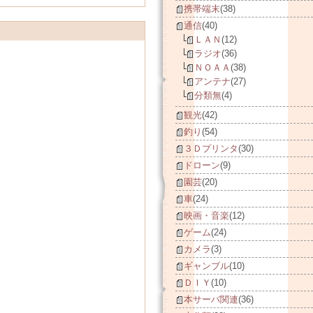
携帯端末
(38)
通信
(40)
ＬＡＮ
(12)
ラジオ
(36)
ＮＯＡＡ
(38)
アンテナ
(27)
分類無
(4)
観光
(42)
釣り
(54)
３Ｄプリンタ
(30)
ドローン
(9)
園芸
(20)
車
(24)
映画・音楽
(12)
ゲーム
(24)
カメラ
(3)
ギャンブル
(10)
ＤＩＹ
(10)
本サーバ関連
(36)