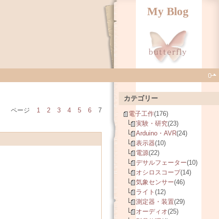
My Blog
カテゴリー
ページ
1
2
3
4
5
6
7
電子工作
(176)
実験・研究
(23)
Arduino・AVR
(24)
表示器
(10)
電源
(22)
デサルフェーター
(10)
オシロスコープ
(14)
気象センサー
(46)
ライト
(12)
測定器・装置
(29)
オーディオ
(25)