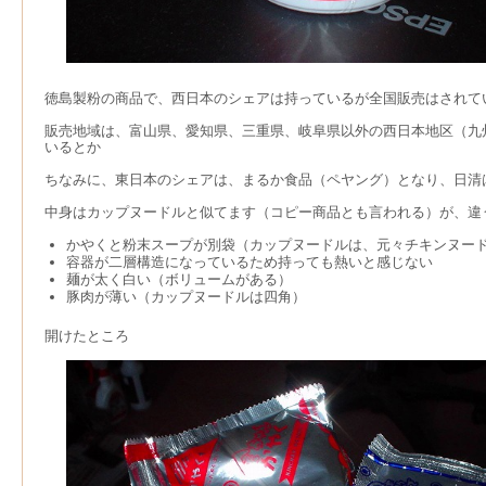
徳島製粉の商品で、西日本のシェアは持っているが全国販売はされて
販売地域は、富山県、愛知県、三重県、岐阜県以外の西日本地区（九
いるとか
ちなみに、東日本のシェアは、まるか食品（ペヤング）となり、日清
中身はカップヌードルと似てます（コピー商品とも言われる）が、違
かやくと粉末スープが別袋（カップヌードルは、元々チキンヌー
容器が二層構造になっているため持っても熱いと感じない
麺が太く白い（ボリュームがある）
豚肉が薄い（カップヌードルは四角）
開けたところ