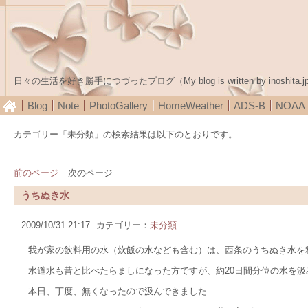
日々の生活を好き勝手につづったブログ（My blog is written by inoshita.j
Blog
Note
PhotoGallery
HomeWeather
ADS-B
NOA
カテゴリー「未分類」の検索結果は以下のとおりです。
前のページ
次のページ
うちぬき水
2009/10/31 21:17
カテゴリー：
未分類
我が家の飲料用の水（炊飯の水なども含む）は、西条のうちぬき水を
水道水も昔と比べたらましになった方ですが、約20日間分位の水を
本日、丁度、無くなったので汲んできました