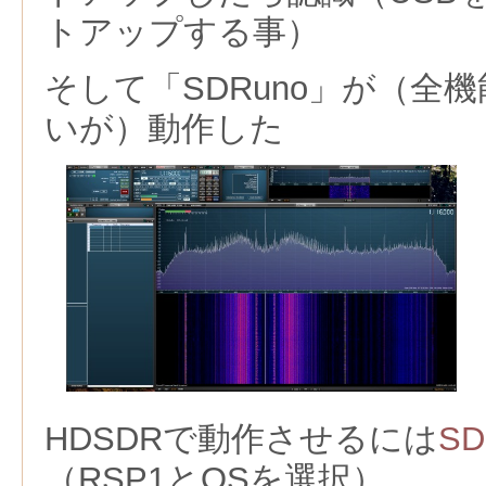
トアップする事）
そして「SDRuno」が（全
いが）動作した
HDSDRで動作させるには
SD
（RSP1とOSを選択）