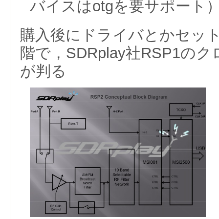
バイスはotgを要サポート
購入後にドライバとかセッ
階で，SDRplay社RSP1
が判る