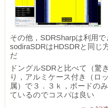
その他，SDRSharpは利用
sodiraSDRはHDSDRと
だ
ドングルSDRと比べて（驚
り，アルミケース付き（ロ
属）で３．３ｋ，ボードの
ているのでコスパは良い