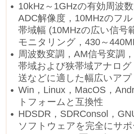
10kHz～1GHzの有効周波
ADC解像度，10MHzの
帯域幅 (10MHzの広い信
モニタリング，430～440M
周波数変調，AM信号変調，
帯域および狭帯域アナログ
送などに適した幅広いアプ
Win，Linux，MacOS，An
トフォームと互換性
HDSDR，SDRConsol，G
ソフトウェアを完全にサポート