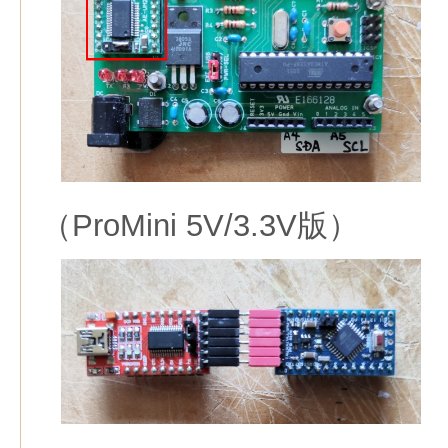
（ProMini 5V/3.3V版）