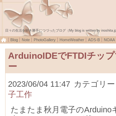
日々の生活を好き勝手につづったブログ（My blog is written by inoshita.j
Blog
Note
PhotoGallery
HomeWeather
ADS-B
NOA
ArduinoIDEでFTDI
ー
2023/06/04 11:47
カテゴリー
子工作
たまたま秋月電子のArduin