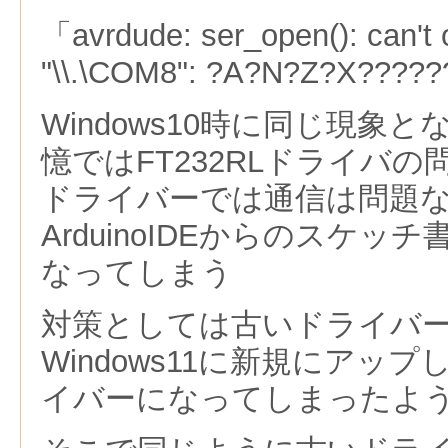
「avrdude: ser_open(): can't
"\\.\COM8": ?A?N?Z?X????
Windows10時に同じ現象
憶ではFT232RLドライバの
ドライバーでは通信は問題
ArduinoIDEからのスケ
なってしまう
対策としては古いドライバ
Windows11に新規にアッ
イバーになってしまったよ