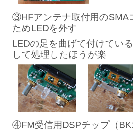
③HFアンテナ取付用のSM
ためLEDを外す
LEDの足を曲げて付けてい
して処理したほうが楽
④FM受信用DSPチップ（BK