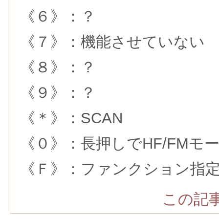
《６》：？
《７》：機能させていない
《８》：？
《９》：？
《＊》：SCAN
《０》：長押しでHF/FMモ
《Ｆ》：ファンクション指
この記事