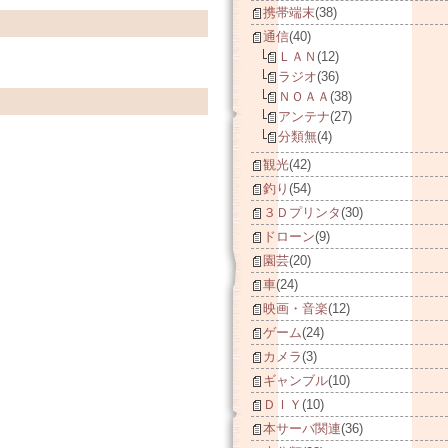
携帯端末
(38)
通信
(40)
ＬＡＮ
(12)
ラジオ
(36)
ＮＯＡＡ
(38)
アンテナ
(27)
分類無
(4)
観光
(42)
釣り
(54)
３Ｄプリンタ
(30)
ドローン
(9)
園芸
(20)
車
(24)
映画・音楽
(12)
ゲーム
(24)
カメラ
(3)
ギャンブル
(10)
ＤＩＹ
(10)
本サーバ関連
(36)