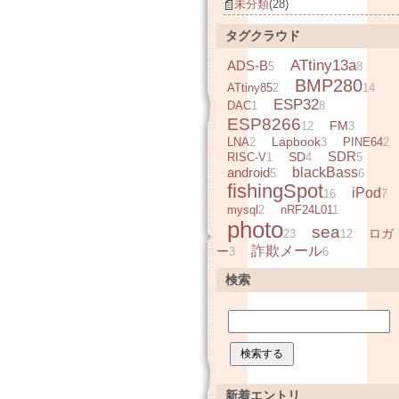
未分類
(28)
タグクラウド
ATtiny13a
ADS-B
5
8
BMP280
ATtiny85
2
14
ESP32
DAC
1
8
ESP8266
FM
12
3
Lapbook
LNA
2
3
PINE64
2
SDR
SD
RISC-V
1
4
5
android
blackBass
5
6
fishingSpot
iPod
16
7
mysql
2
nRF24L01
1
photo
sea
ロガ
23
12
詐欺メール
ー
3
6
検索
新着エントリ