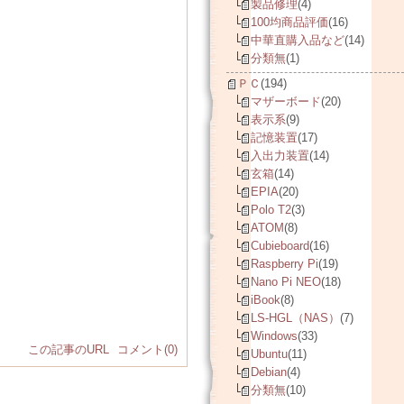
製品修理
(4)
100均商品評価
(16)
中華直購入品など
(14)
分類無
(1)
ＰＣ
(194)
マザーボード
(20)
表示系
(9)
記憶装置
(17)
入出力装置
(14)
玄箱
(14)
EPIA
(20)
Polo T2
(3)
ATOM
(8)
Cubieboard
(16)
Raspberry Pi
(19)
Nano Pi NEO
(18)
iBook
(8)
LS-HGL（NAS）
(7)
Windows
(33)
この記事のURL
コメント(0)
Ubuntu
(11)
Debian
(4)
分類無
(10)