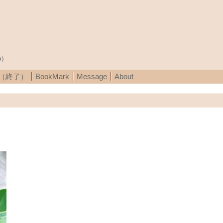
p）
A（終了）
BookMark
Message
About