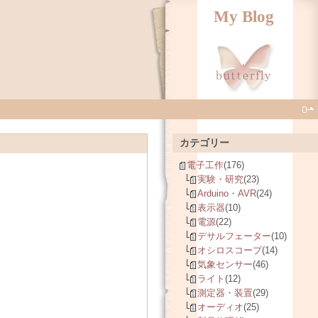
My Blog
カテゴリー
電子工作
(176)
実験・研究
(23)
Arduino・AVR
(24)
表示器
(10)
電源
(22)
デサルフェーター
(10)
オシロスコープ
(14)
気象センサー
(46)
ライト
(12)
測定器・装置
(29)
オーディオ
(25)