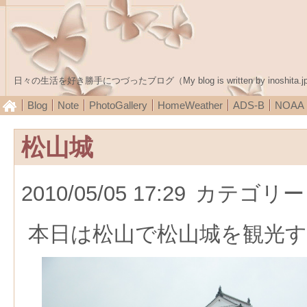
日々の生活を好き勝手につづったブログ（My blog is written by inoshita.j
Blog
Note
PhotoGallery
HomeWeather
ADS-B
NOA
松山城
2010/05/05 17:29
カテゴリー
本日は松山で松山城を観光