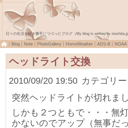
日々の生活を好き勝手につづったブログ（My blog is written by inoshita.j
Blog
Note
PhotoGallery
HomeWeather
ADS-B
NOA
ヘッドライト交換
2010/09/20 19:50
カテゴリー
突然ヘッドライトが切れま
しかも２つともで・・・無
かないのでアップ（無事だ