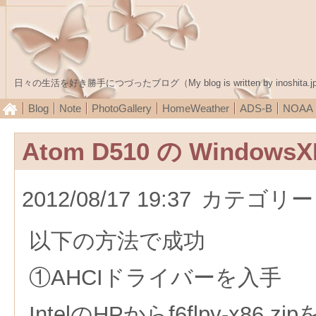
日々の生活を好き勝手につづったブログ（My blog is written by inoshita.j
Blog
Note
PhotoGallery
HomeWeather
ADS-B
NOA
Atom D510 の Windows
2012/08/17 19:37
カテゴリー
以下の方法で成功
①AHCIドライバーを入手
IntelのHPからf6flpy-x86