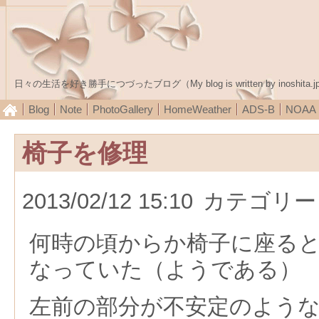
日々の生活を好き勝手につづったブログ（My blog is written by inoshita.j
Blog
Note
PhotoGallery
HomeWeather
ADS-B
NOA
椅子を修理
2013/02/12 15:10
カテゴリー
何時の頃からか椅子に座る
なっていた（ようである）
左前の部分が不安定のよう