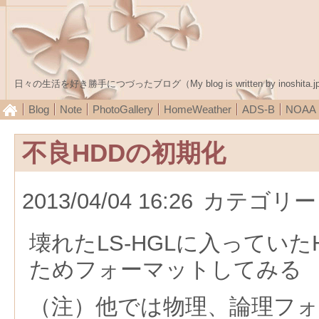
日々の生活を好き勝手につづったブログ（My blog is written by inoshita.j
Blog
Note
PhotoGallery
HomeWeather
ADS-B
NOA
不良HDDの初期化
2013/04/04 16:26
カテゴリー
壊れたLS-HGLに入ってい
ためフォーマットしてみる
（注）他では物理、論理フ