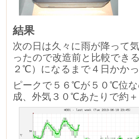
結果
次の日は久々に雨が降って
ったので改造前と比較でき
２℃）になるまで４日かか
ピークで５６℃が５０℃位な
成、外気３０℃あたりで約＋