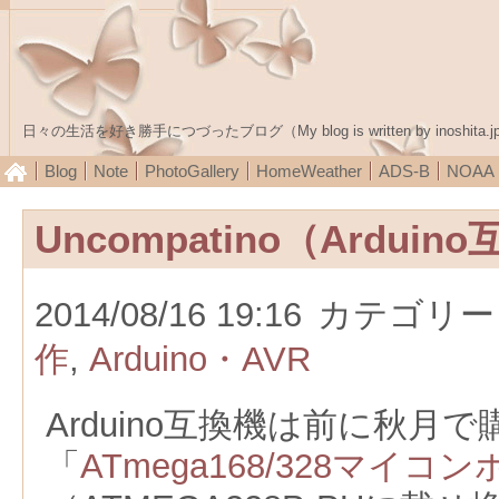
日々の生活を好き勝手につづったブログ（My blog is written by inoshita.j
Blog
Note
PhotoGallery
HomeWeather
ADS-B
NOA
Uncompatino（Ardui
2014/08/16 19:16
カテゴリー
作
,
Arduino・AVR
Arduino互換機は前に秋月
「
ATmega168/328マイ