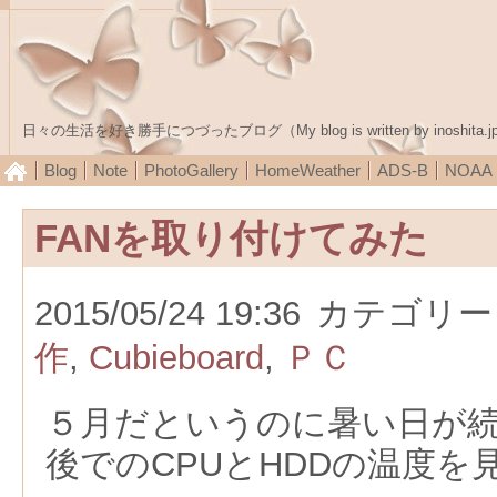
日々の生活を好き勝手につづったブログ（My blog is written by inoshita.j
Blog
Note
PhotoGallery
HomeWeather
ADS-B
NOA
FANを取り付けてみた
2015/05/24 19:36
カテゴリー
作
,
Cubieboard
,
ＰＣ
５月だというのに暑い日が
後でのCPUとHDDの温度を