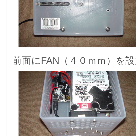
前面にFAN（４０ｍｍ）を設