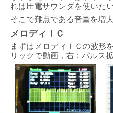
れば圧電サウンダを使いた
そこで難点である音量を増
メロディＩＣ
まずはメロディＩＣの波形
リックで動画，右：パルス