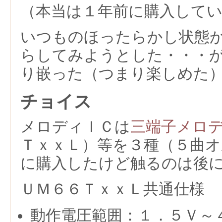
（本当は１年前に購入して
いつものほったらかし状態
らしてみようとした・・・
り嵌った（つまり楽しめた
チョイス
メロディＩＣは
三端子メロ
ＴｘｘＬ）等を３種（５曲オ
に購入したけど触るのは後
ＵＭ６６ＴｘｘＬ共通仕様
動作電圧範囲：１．５Ｖ～