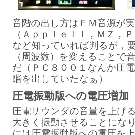
音階の出し方はＦＭ音源が
（ＡｐｐｌｅＩＩ，ＭＺ，Ｐ
など知っていれば判るが，
（周波数）を変えることで
だ（ＰＣ８００１なんか圧
階を出していたなぁ）
圧電振動版への電圧増加
圧電サウンダの音量を上げ
大きく振動させることにな
には圧電振動版への電圧を