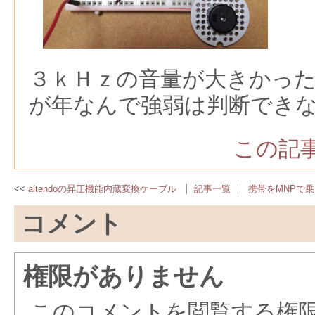
３ｋＨｚの音量が大きかっ
が年なんで強弱は判断でき
この記事
aitendoの昇圧機能内蔵変換ケーブル
記事一覧
携帯をMNPで
コメント
権限がありません
このコメントを閲覧する権