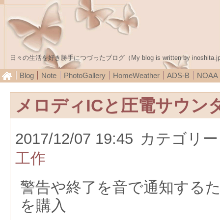
日々の生活を好き勝手につづったブログ（My blog is written by inoshita.j
Blog
Note
PhotoGallery
HomeWeather
ADS-B
NOA
メロディICと圧電サウン
2017/12/07 19:45
カテゴリー
工作
警告や終了を音で通知する
を購入