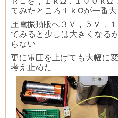
Ｒ１を，１ｋΩ，１００ｋΩ
てみたところ１ｋΩが一番大
圧電振動版へ３Ｖ，５Ｖ，１
てみると少しは大きくなる
らない
更に電圧を上げても大幅に
考え止めた