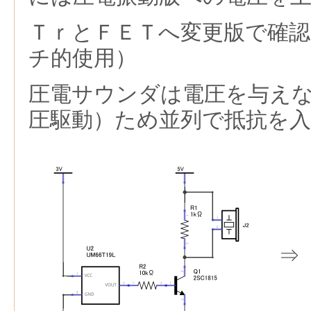
ＴｒとＦＥＴへ変更版で確
チ的使用）
圧電サウンダは電圧を与え
圧駆動）ため並列で抵抗を
⇒