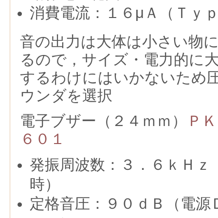
消費電流：１６μＡ（Ｔｙ
音の出力は大体は小さい物
るので，サイズ・電力的に
するわけにはいかないため
ウンダを選択
電子ブザー（２４ｍｍ）
ＰＫ
６０１
発振周波数：３．６ｋＨｚ
時）
定格音圧：９０ｄＢ（電源Ｄ