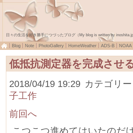
日々の生活を好き勝手につづったブログ（My blog is written by inoshita.j
Blog
Note
PhotoGallery
HomeWeather
ADS-B
NOA
低抵抗測定器を完成させ
2018/04/19 19:29
カテゴリー
子工作
前回へ
こつこつ進めてはいたのだ