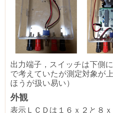
出力端子，スイッチは下側
で考えていたが測定対象が
ほうが扱い易い）
外観
表示ＬＣＤは１６ｘ２と８