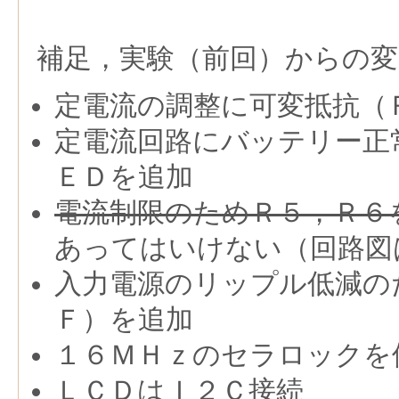
補足，実験（前回）からの変
定電流の調整に可変抵抗（
定電流回路にバッテリー正
ＥＤを追加
電流制限のためＲ５，Ｒ６
あってはいけない（回路図
入力電源のリップル低減の
Ｆ）を追加
１６ＭＨｚのセラロックを
ＬＣＤはＩ２Ｃ接続