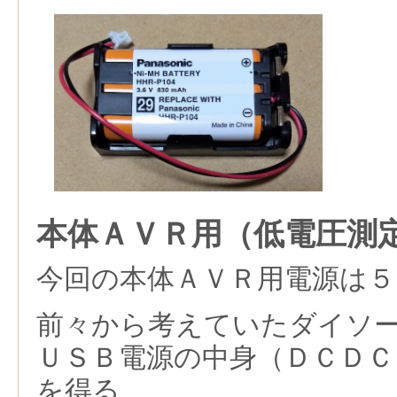
本体ＡＶＲ用（低電圧測
今回の本体ＡＶＲ用電源は５
前々から考えていたダイソ
ＵＳＢ電源の中身（ＤＣＤＣ
を得る