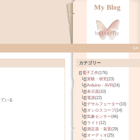
My Blog
カテゴリー
電子工作
(176)
実験・研究
(23)
Arduino・AVR
(24)
表示器
(10)
電源
(22)
えている
デサルフェーター
(10)
オシロスコープ
(14)
気象センサー
(46)
ライト
(12)
測定器・装置
(29)
オーディオ
(25)