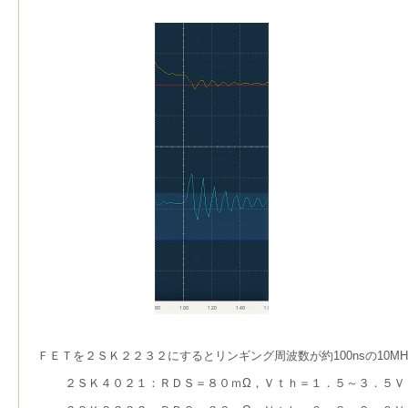
ＦＥＴを２ＳＫ２２３２にするとリンギング周波数が約100nsの10M
２ＳＫ４０２１：ＲＤＳ＝８０ｍΩ，Ｖｔｈ＝１．５～３．５Ｖ