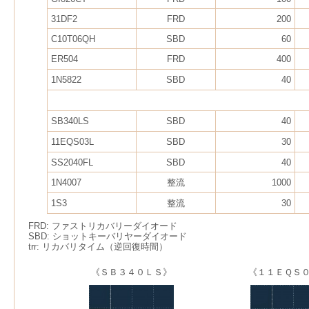
31DF2
FRD
200
C10T06QH
SBD
60
ER504
FRD
400
1N5822
SBD
40
SB340LS
SBD
40
11EQS03L
SBD
30
SS2040FL
SBD
40
1N4007
整流
1000
1S3
整流
30
FRD: ファストリカバリーダイオード
SBD: ショットキーバリヤーダイオード
trr: リカバリタイム（逆回復時間）
《ＳＢ３４０ＬＳ》
《１１ＥＱＳ