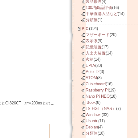
製品修理
(4)
100均商品評価
(16)
中華直購入品など
(14)
分類無
(1)
ＰＣ
(194)
マザーボード
(20)
表示系
(9)
記憶装置
(17)
入出力装置
(14)
玄箱
(14)
EPIA
(20)
Polo T2
(3)
ATOM
(8)
Cubieboard
(16)
Raspberry Pi
(19)
Nano Pi NEO
(18)
iBook
(8)
6CT（trr=200nsとのこ
LS-HGL（NAS）
(7)
Windows
(33)
Ubuntu
(11)
Debian
(4)
分類無
(10)