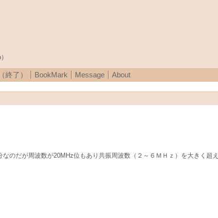
p）
A（終了）
BookMark
Message
About
分なのだが周波数が20MHz位もあり共振周波数（２～６ＭＨｚ）を大きく超