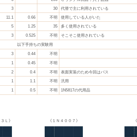
3
30
代替で主に利用されている
11.1
0.66
不明
使用している人がいた
5
1.25
35
多く使用されている
3
0.525
不明
そこそこ使用されている
以下手持ちの実験用
3
0.44
不明
1
0.45
不明
2
0.4
不明
表面実装のため今回はパス
1
1.1
不明
汎用
1
0.5
不明
1N5817の代用品
０３Ｌ》
《１Ｎ４００７》