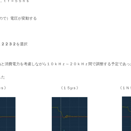
，ｔｆ＝５５ｎｓ
ので）電圧が変動する
Ｋ２２３２
を選択
熱と消費電力を考慮しながら１０ｋＨｚ～２０ｋＨｚ間で調整する予定であっ
した
μｓ》
《１５μｓ》
《１Ｎ