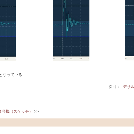
となっている
次回：
デサ
３号機（スケッチ）