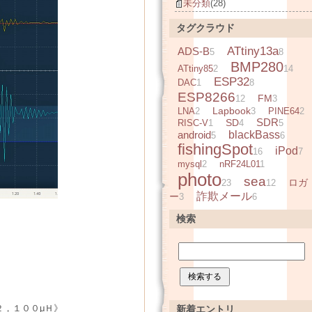
未分類
(28)
タグクラウド
ATtiny13a
ADS-B
5
8
BMP280
ATtiny85
2
14
ESP32
DAC
1
8
ESP8266
FM
12
3
Lapbook
LNA
2
3
PINE64
2
SDR
SD
RISC-V
1
4
5
android
blackBass
5
6
fishingSpot
iPod
16
7
mysql
2
nRF24L01
1
photo
sea
ロガ
23
12
詐欺メール
ー
3
6
検索
２，１００μＨ》
新着エントリ