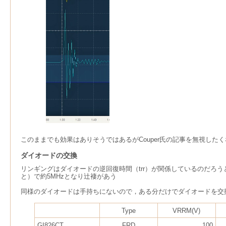
このままでも効果はありそうではあるがCouper氏の記事を無視し
ダイオードの交換
リンギングはダイオードの逆回復時間（trr）が関係しているのだろうと思わ
と）で約5MHzとなり辻褄があう
同様のダイオードは手持ちにないので，ある分だけでダイオードを交
Type
VRRM(V)
GI826CT
FRD
100