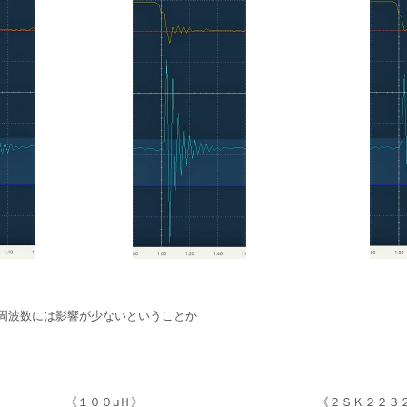
周波数には影響が少ないということか
《１００μＨ》
《２ＳＫ２２３