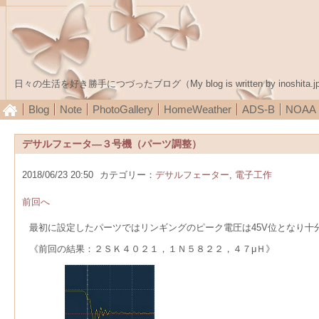
日々の生活を好き勝手につづったブログ（My blog is written by inoshita.j
Blog
Note
PhotoGallery
HomeWeather
ADS-B
NOA
デサルフェータ―３号機（パーツ調整）
2018/06/23 20:50
カテゴリー：
デサルフェーター
,
電子工作
前回へ
最初に設定したパーツではリンギングのピーク電圧は45V位となり十
《前回の結果：２ＳＫ４０２１，１Ｎ５８２２，４７μＨ》