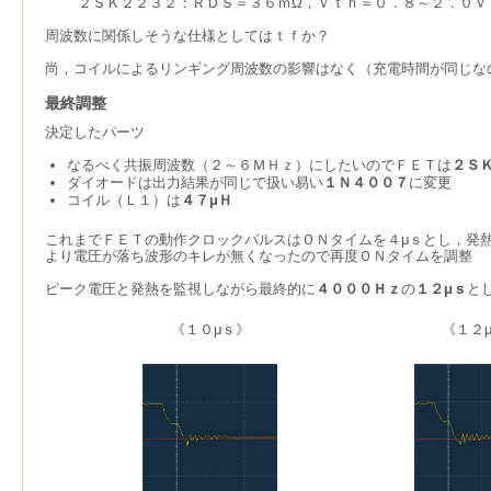
２ＳＫ２２３２：ＲＤＳ＝３６ｍΩ，Ｖｔｈ＝０．８～２．０Ｖ
周波数に関係しそうな仕様としてはｔｆか？
尚，コイルによるリンギング周波数の影響はなく（充電時間が同じな
最終調整
決定したパーツ
なるべく共振周波数（２～６ＭＨｚ）にしたいのでＦＥＴは
２Ｓ
ダイオードは出力結果が同じで扱い易い
１Ｎ４００７
に変更
コイル（Ｌ１）は
４７μＨ
これまでＦＥＴの動作クロックパルスはＯＮタイムを４μｓとし，発
より電圧が落ち波形のキレが無くなったので再度ＯＮタイムを調整
ピーク電圧と発熱を監視しながら最終的に
４０００Ｈｚ
の
１２μｓ
と
《１０μｓ》
《１２