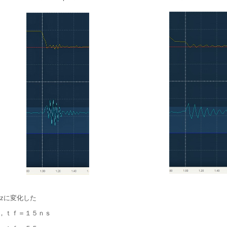
Hzに変化した
，ｔｆ＝１５ｎｓ