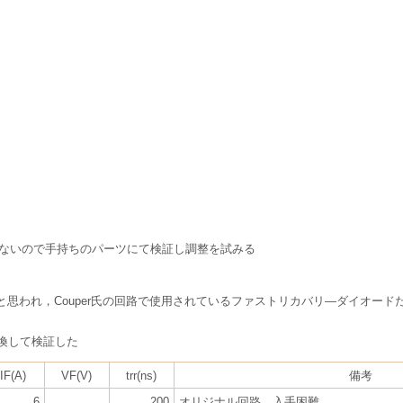
たくないので手持ちのパーツにて検証し調整を試みる
れ，Couper氏の回路で使用されているファストリカバリ―ダイオードだとGI82
換して検証した
IF(A)
VF(V)
trr(ns)
備考
6
200
オリジナル回路，入手困難