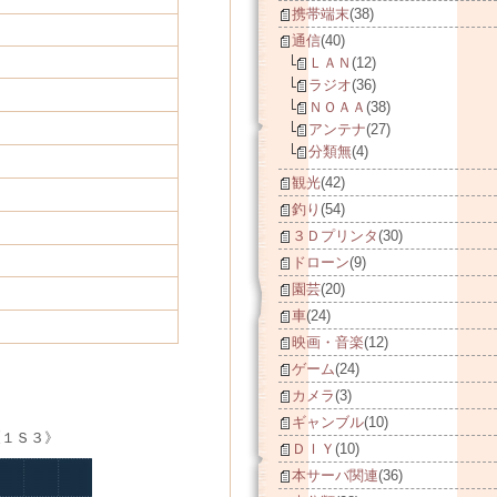
携帯端末
(38)
通信
(40)
ＬＡＮ
(12)
ラジオ
(36)
ＮＯＡＡ
(38)
アンテナ
(27)
分類無
(4)
観光
(42)
釣り
(54)
３Ｄプリンタ
(30)
ドローン
(9)
園芸
(20)
車
(24)
映画・音楽
(12)
ゲーム
(24)
カメラ
(3)
ギャンブル
(10)
《１Ｓ３》
ＤＩＹ
(10)
本サーバ関連
(36)