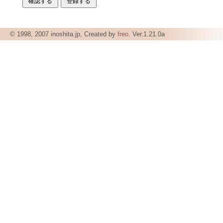
© 1998, 2007 inoshita.jp, Created by
freo
. Ver.1.21.0a