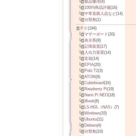
製品修理
(4)
100均商品評価
(16)
中華直購入品など
(14)
分類無
(1)
ＰＣ
(194)
マザーボード
(20)
表示系
(9)
記憶装置
(17)
入出力装置
(14)
玄箱
(14)
EPIA
(20)
Polo T2
(3)
ATOM
(8)
Cubieboard
(16)
Raspberry Pi
(19)
Nano Pi NEO
(18)
iBook
(8)
LS-HGL（NAS）
(7)
Windows
(33)
Ubuntu
(11)
Debian
(4)
分類無
(10)