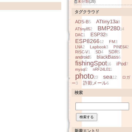
未分類
(28)
タグクラウド
ATtiny13a
ADS-B
5
8
BMP280
ATtiny85
2
14
ESP32
DAC
1
8
ESP8266
FM
12
3
Lapbook
LNA
2
3
PINE64
2
SDR
SD
RISC-V
1
4
5
android
blackBass
5
6
fishingSpot
iPod
16
7
mysql
2
nRF24L01
1
photo
sea
ロガ
23
12
詐欺メール
ー
3
6
検索
新着エントリ