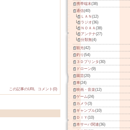
携帯端末
(38)
通信
(40)
ＬＡＮ
(12)
ラジオ
(36)
ＮＯＡＡ
(38)
アンテナ
(27)
分類無
(4)
観光
(42)
釣り
(54)
３Ｄプリンタ
(30)
ドローン
(9)
園芸
(20)
車
(24)
この記事のURL
コメント(0)
映画・音楽
(12)
ゲーム
(24)
カメラ
(3)
ギャンブル
(10)
ＤＩＹ
(10)
本サーバ関連
(36)