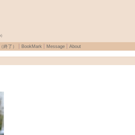
p）
A（終了）
BookMark
Message
About