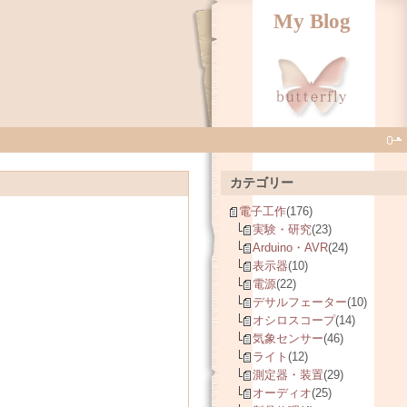
My Blog
カテゴリー
電子工作
(176)
実験・研究
(23)
Arduino・AVR
(24)
表示器
(10)
電源
(22)
デサルフェーター
(10)
オシロスコープ
(14)
気象センサー
(46)
ライト
(12)
測定器・装置
(29)
オーディオ
(25)