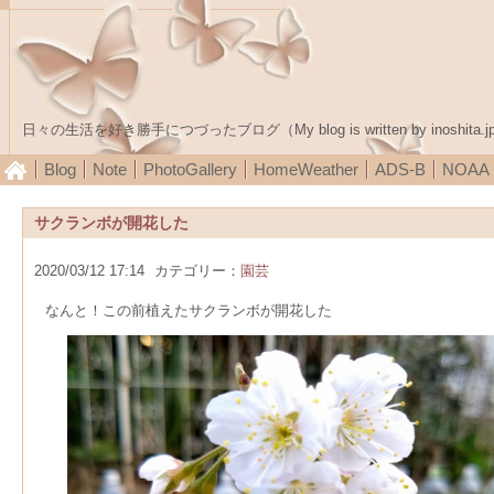
日々の生活を好き勝手につづったブログ（My blog is written by inoshita.j
Blog
Note
PhotoGallery
HomeWeather
ADS-B
NOA
サクランボが開花した
2020/03/12 17:14
カテゴリー：
園芸
なんと！この前植えたサクランボが開花した