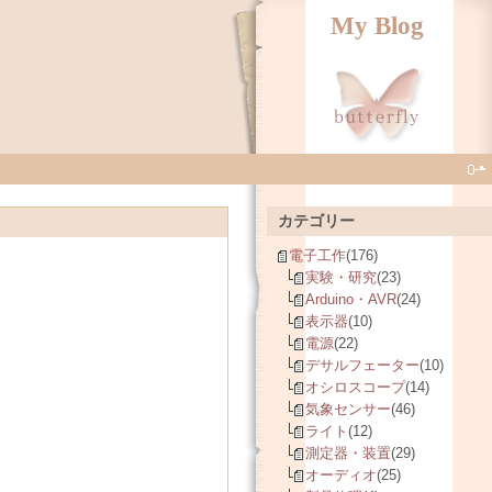
My Blog
カテゴリー
電子工作
(176)
実験・研究
(23)
Arduino・AVR
(24)
表示器
(10)
電源
(22)
デサルフェーター
(10)
オシロスコープ
(14)
気象センサー
(46)
ライト
(12)
測定器・装置
(29)
オーディオ
(25)