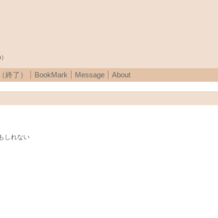
p）
A（終了）
BookMark
Message
About
もしれない