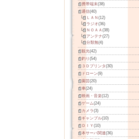
携帯端末
(38)
通信
(40)
ＬＡＮ
(12)
ラジオ
(36)
ＮＯＡＡ
(38)
アンテナ
(27)
分類無
(4)
観光
(42)
釣り
(54)
３Ｄプリンタ
(30)
ドローン
(9)
園芸
(20)
車
(24)
映画・音楽
(12)
ゲーム
(24)
カメラ
(3)
ギャンブル
(10)
ＤＩＹ
(10)
本サーバ関連
(36)