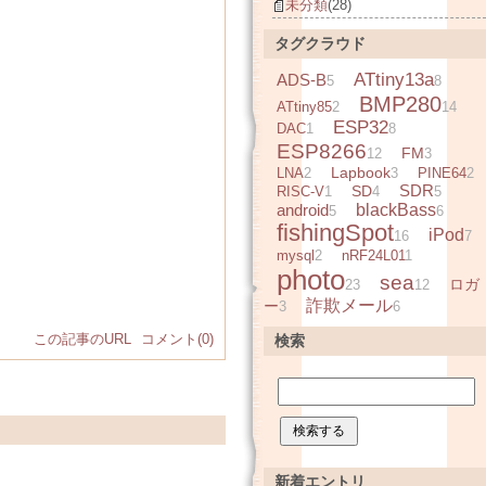
未分類
(28)
タグクラウド
ATtiny13a
ADS-B
5
8
BMP280
ATtiny85
2
14
ESP32
DAC
1
8
ESP8266
FM
12
3
Lapbook
LNA
2
3
PINE64
2
SDR
SD
RISC-V
1
4
5
android
blackBass
5
6
fishingSpot
iPod
16
7
mysql
2
nRF24L01
1
photo
sea
ロガ
23
12
詐欺メール
ー
3
6
この記事のURL
コメント(0)
検索
新着エントリ