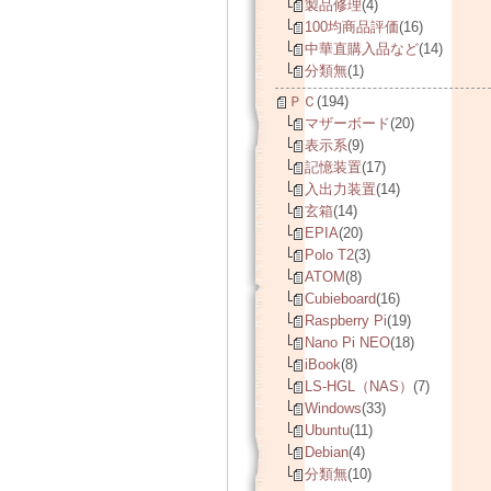
製品修理
(4)
100均商品評価
(16)
中華直購入品など
(14)
分類無
(1)
ＰＣ
(194)
マザーボード
(20)
表示系
(9)
記憶装置
(17)
入出力装置
(14)
玄箱
(14)
EPIA
(20)
Polo T2
(3)
ATOM
(8)
Cubieboard
(16)
Raspberry Pi
(19)
Nano Pi NEO
(18)
iBook
(8)
LS-HGL（NAS）
(7)
Windows
(33)
Ubuntu
(11)
Debian
(4)
分類無
(10)