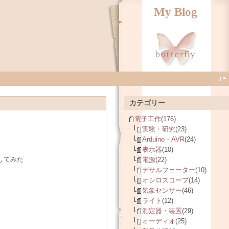
My Blog
カテゴリー
電子工作
(176)
実験・研究
(23)
Arduino・AVR
(24)
表示器
(10)
してみた
電源
(22)
デサルフェーター
(10)
オシロスコープ
(14)
気象センサー
(46)
ライト
(12)
測定器・装置
(29)
オーディオ
(25)