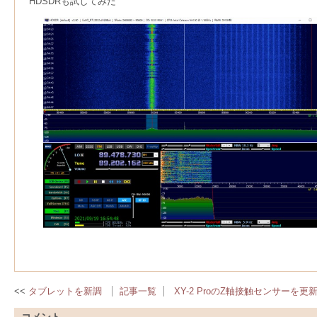
HDSDRも試してみた
タブレットを新調
記事一覧
XY-2 ProのZ軸接触センサーを更