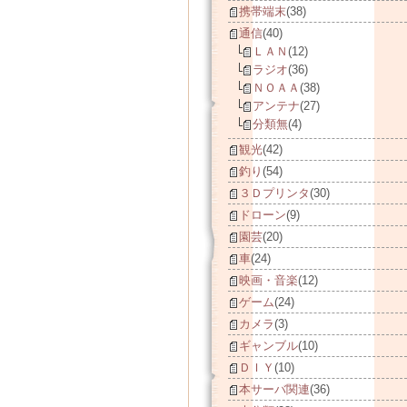
携帯端末
(38)
通信
(40)
ＬＡＮ
(12)
ラジオ
(36)
ＮＯＡＡ
(38)
アンテナ
(27)
分類無
(4)
観光
(42)
釣り
(54)
３Ｄプリンタ
(30)
ドローン
(9)
園芸
(20)
車
(24)
映画・音楽
(12)
ゲーム
(24)
カメラ
(3)
ギャンブル
(10)
ＤＩＹ
(10)
本サーバ関連
(36)