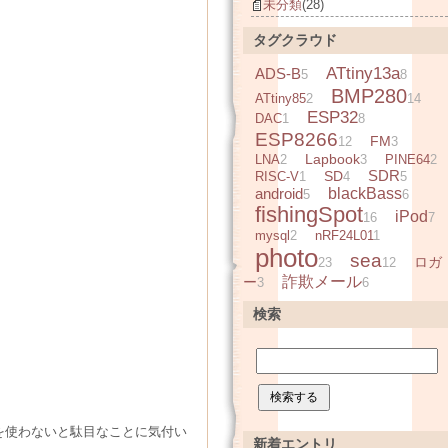
未分類
(28)
タグクラウド
ATtiny13a
ADS-B
5
8
BMP280
ATtiny85
2
14
ESP32
DAC
1
8
ESP8266
FM
12
3
Lapbook
LNA
2
3
PINE64
2
SDR
SD
RISC-V
1
4
5
android
blackBass
5
6
fishingSpot
iPod
16
7
mysql
2
nRF24L01
1
photo
sea
ロガ
23
12
詐欺メール
ー
3
6
検索
６版を使わないと駄目なことに気付い
新着エントリ