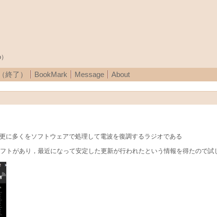
p）
A（終了）
BookMark
Message
About
は，DSPより更に多くをソフトウェアで処理して電波を復調するラジオである
リーソフトがあり，最近になって安定した更新が行われたという情報を得たので試