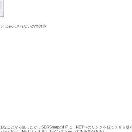
l」とは表示されないので注意
同様なことから嵌ったが，SDRSharpのHPに．NETへのリンクを観てｘ８
dows10は．NET（ｘ８６）をインストールする必要がある）