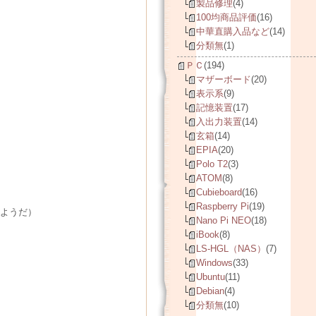
製品修理
(4)
100均商品評価
(16)
中華直購入品など
(14)
分類無
(1)
ＰＣ
(194)
マザーボード
(20)
表示系
(9)
記憶装置
(17)
入出力装置
(14)
玄箱
(14)
EPIA
(20)
Polo T2
(3)
ATOM
(8)
Cubieboard
(16)
Raspberry Pi
(19)
るようだ）
Nano Pi NEO
(18)
iBook
(8)
LS-HGL（NAS）
(7)
Windows
(33)
Ubuntu
(11)
Debian
(4)
分類無
(10)