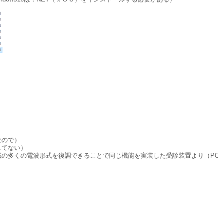
なので）
してない）
の多くの電波形式を復調できることで同じ機能を実装した受診装置より（P