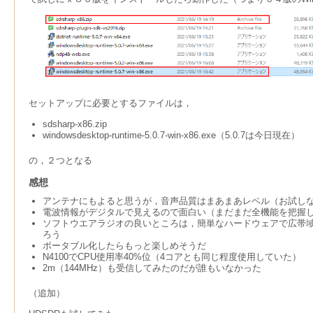
セットアップに必要とするファイルは，
sdsharp-x86.zip
windowsdesktop-runtime-5.0.7-win-x86.exe（5.0.7は今日現在）
の，２つとなる
感想
アンテナにもよると思うが，音声品質はまあまあレベル（お試し
電波情報がデジタルで見えるので面白い（まだまだ全機能を把握
ソフトウエアラジオの良いところは，簡単なハードウェアで広帯域
ろう
ポータブル化したらもっと楽しめそうだ
N4100でCPU使用率40%位（4コアとも同じ程度使用していた）
2m（144MHz）も受信してみたのだが誰もいなかった
（追加）