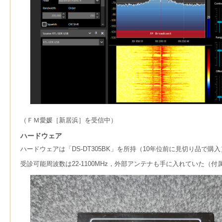
（ＦＭ愛媛［新居浜］を受信中）
ハードウェア
ハードウェアは「DS-DT305BK」を所持（10年位前に見切り品
受診可能周波数は22-1100MHz，外部アンテナも手に入れていた（