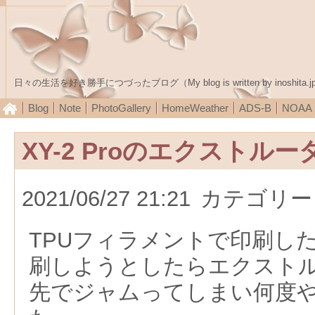
日々の生活を好き勝手につづったブログ（My blog is written by inoshita.j
Blog
Note
PhotoGallery
HomeWeather
ADS-B
NOA
XY-2 Proのエクストルー
2021/06/27 21:21
カテゴリー
TPUフィラメントで印刷し
刷しようとしたらエクスト
先でジャムってしまい何度