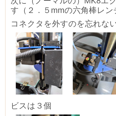
次に（ノーマルの）MK8エ
す（２．５mmの六角棒レン
コネクタを外すのを忘れな
ビスは３個