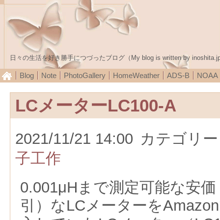
日々の生活を好き勝手につづったブログ（My blog is written by inoshita.j
Blog
Note
PhotoGallery
HomeWeather
ADS-B
NOA
LCメーターLC100-A
2021/11/21 14:00
カテゴリー
子工作
0.001μHまで測定可能な安価（
引）なLCメーターをAmaz