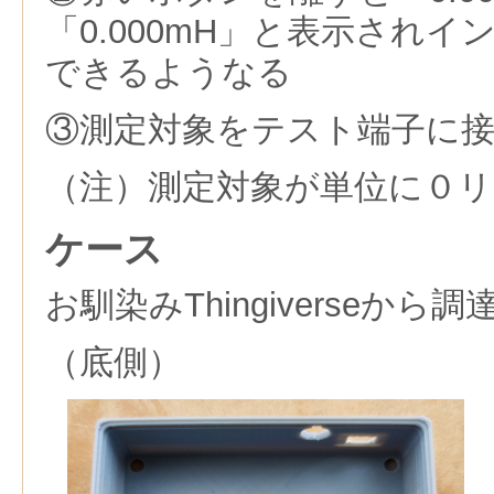
「0.000mH」と表示され
できるようなる
③測定対象をテスト端子に
（注）測定対象が単位に０
ケース
お馴染みThingiverseか
（底側）