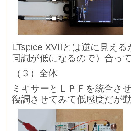
LTspice XVIIとは逆に見え
同調が低になるので）合っ
（３）全体
ミキサーとＬＰＦを統合さ
復調させてみて低感度だが