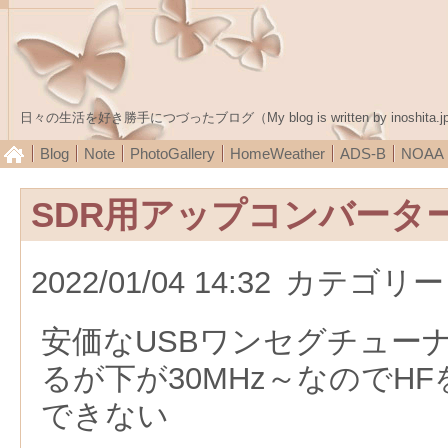
日々の生活を好き勝手につづったブログ（My blog is written by inoshita.j
Blog
Note
PhotoGallery
HomeWeather
ADS-B
NOA
SDR用アップコンバータ
2022/01/04 14:32
カテゴリー
安価なUSBワンセグチューナ
るが下が30MHz～なのでH
できない