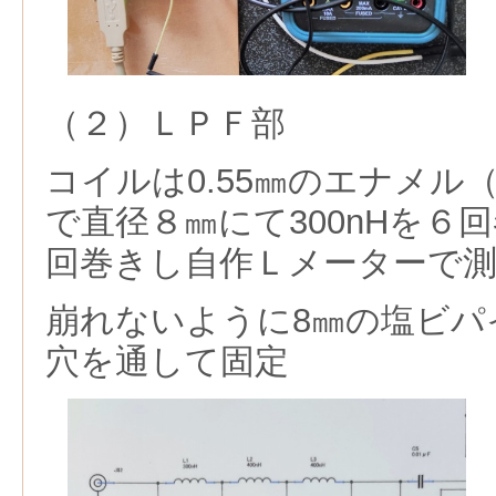
（２）ＬＰＦ部
コイルは0.55㎜のエナメル
で直径８㎜にて300nHを６回
回巻きし自作Ｌメーターで
崩れないように8㎜の塩ビパ
穴を通して固定