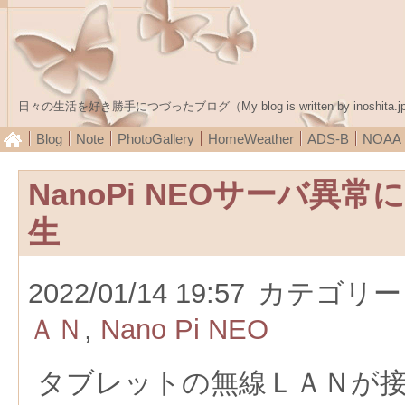
日々の生活を好き勝手につづったブログ（My blog is written by inoshita.j
Blog
Note
PhotoGallery
HomeWeather
ADS-B
NOA
NanoPi NEOサーバ異
生
2022/01/14 19:57
カテゴリー
ＡＮ
,
Nano Pi NEO
タブレットの無線ＬＡＮが