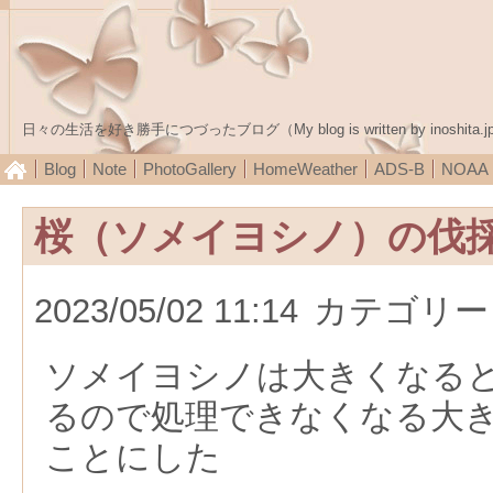
日々の生活を好き勝手につづったブログ（My blog is written by inoshita.j
Blog
Note
PhotoGallery
HomeWeather
ADS-B
NOA
桜（ソメイヨシノ）の伐
2023/05/02 11:14
カテゴリー
ソメイヨシノは大きくなる
るので処理できなくなる大
ことにした