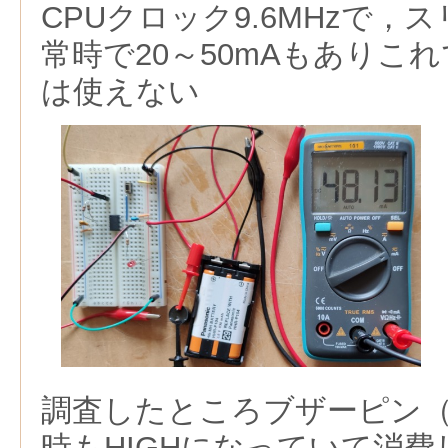
CPUクロック9.6MHzで，
常時で20～50mAもありこ
は使えない
調査したところブザーピン（
時もHIGHになっていて消