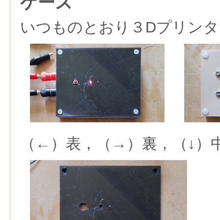
ケース
いつものとおり３Dプリンタ
（←）表，（→）裏，（↓）