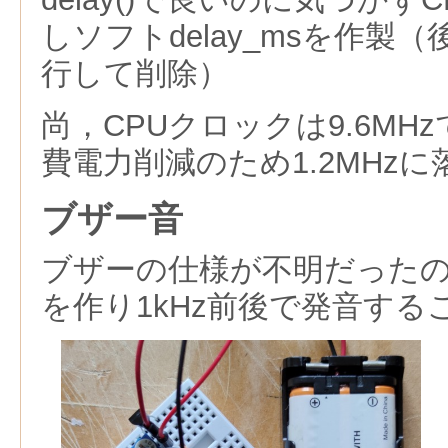
しソフトdelay_msを作製
行して削除）
尚，CPUクロックは9.6MH
費電力削減のため1.2MHz
ブザー音
ブザーの仕様が不明だった
を作り1kHz前後で発音する