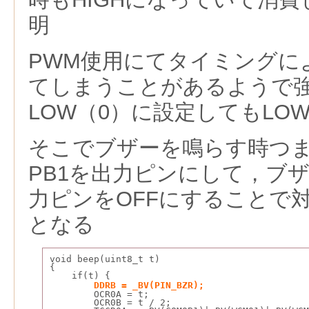
明
PWM使用にてタイミングによ
てしまうことがあるようで強
LOW（0）に設定してもLO
そこでブザーを鳴らす時つま
PB1を出力ピンにして，ブ
力ピンをOFFにすることで
となる
void beep(uint8_t t)
{
    if(t) {
DDRB = _BV(PIN_BZR);
        OCR0A = t;
        OCR0B = t / 2;