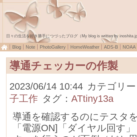
日々の生活を好き勝手につづったブログ（My blog is written by inoshita.j
Blog
Note
PhotoGallery
HomeWeather
ADS-B
NOA
導通チェッカーの作製
2023/06/14 10:44
カテゴリー
子工作
タグ：
ATtiny13a
導通を確認するのにテスタ
「電源ON]「ダイヤル回す