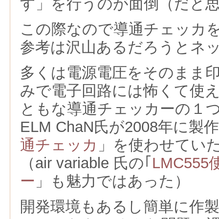
す」を行うのが面倒（だと
この際なので導通チェッカ
参考は沢山あるだろうとネ
多くは電源電圧をそのまま
みで電子回路には怖くて使
ともな導通チェッカーの１
ELM ChaN氏が2008年に
通チェッカ
」を使わせてい
（air variable 氏の｢
LMC55
ー
」も魅力ではあった）
開発環境もあるし簡単に作