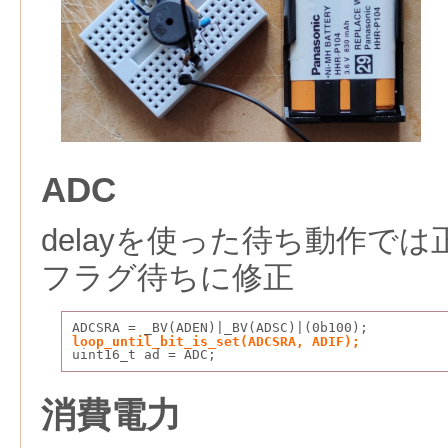
ADC
delayを使った待ち動作で
フラグ待ちに修正
ADCSRA = _BV(ADEN)|_BV(ADSC)|(0b100);
loop_until_bit_is_set(ADCSRA, ADIF);
uint16_t ad = ADC;
消費電力