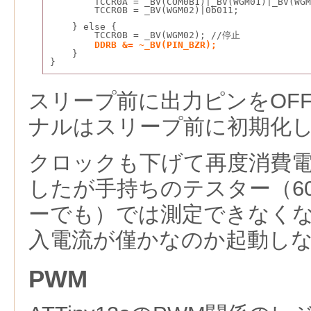
        TCCR0A = _BV(COM0B1)|_BV(WGM01)|_B
        TCCR0B = _BV(WGM02)|0b011;           
                                              
    } else {
        TCCR0B = _BV(WGM02); //停止
 DDRB &= ~_BV(PIN_BZR);
    }
}
スリープ前に出力ピンをOF
ナルはスリープ前に初期化
クロックも下げて再度消費
したが手持ちのテスター（6
ーでも）では測定できなく
入電流が僅かなのか起動し
PWM