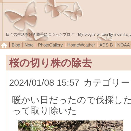
日々の生活を好き勝手につづったブログ（My blog is written by inoshita.j
Blog
Note
PhotoGallery
HomeWeather
ADS-B
NOA
桜の切り株の除去
2024/01/08 15:57
カテゴリー
暖かい日だったので伐採し
って取り除いた