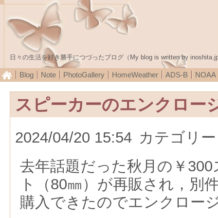
日々の生活を好き勝手につづったブログ（My blog is written by inoshita.j
Blog
Note
PhotoGallery
HomeWeather
ADS-B
NOA
スピーカーのエンクロー
2024/04/20 15:54
カテゴリー
去年話題だった秋月の￥30
ト（80㎜）が再販され，別
購入できたのでエンクロー