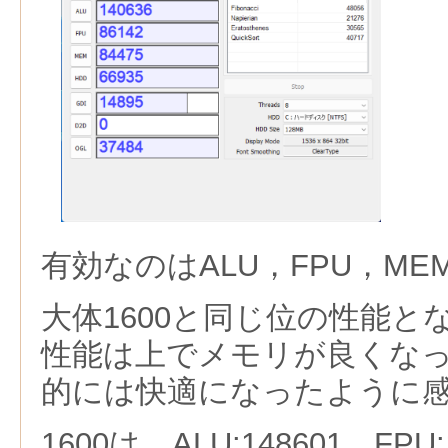
有効なのはALU，FPU，ME
大体1600と同じ位の性能
性能は上でメモリが良くな
的には快適になったように
1600は，ALU:148601，FPU: