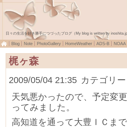
日々の生活を好き勝手につづったブログ（My blog is written by inoshita.j
Blog
Note
PhotoGallery
HomeWeather
ADS-B
NOA
梶ヶ森
2009/05/04 21:35
カテゴリー
天気悪かったので、予定変
ってみました。
高知道を通って大豊ＩＣま