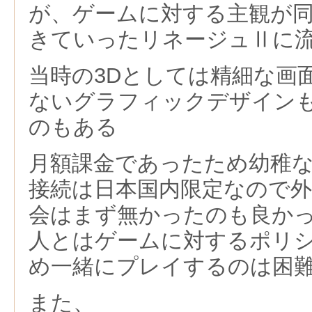
が、ゲームに対する主観が
きていったリネージュⅡに
当時の3Dとしては精細な画
ないグラフィックデザイン
のもある
月額課金であったため
幼稚
接続は日本国内限定なので
会はまず無かったのも良か
人とはゲームに対するポリ
め一緒にプレイするのは困
また、