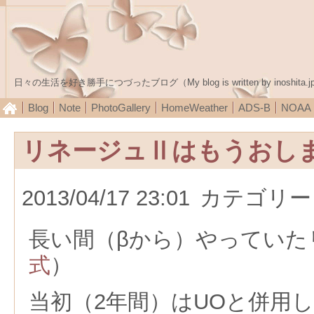
日々の生活を好き勝手につづったブログ（My blog is written by inoshita.j
Blog
Note
PhotoGallery
HomeWeather
ADS-B
NOA
リネージュⅡはもうおし
2013/04/17 23:01
カテゴリー
長い間（βから）やっていた
式
）
当初（2年間）はUOと併用