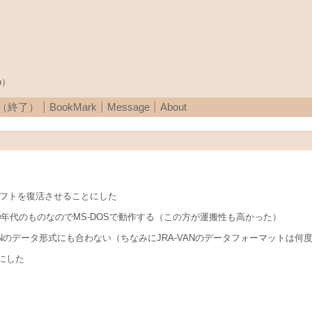
p）
A（終了）
BookMark
Message
About
ソフトを復活させることにした
90年代のものなのでMS-DOSで動作する（この方が運搬性も高かった）
ANのデータ形式にも合わない（ちなみにJRA-VANのデータフォーマットは
にした