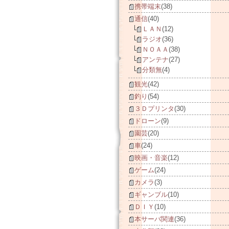
携帯端末
(38)
通信
(40)
ＬＡＮ
(12)
ラジオ
(36)
ＮＯＡＡ
(38)
アンテナ
(27)
分類無
(4)
観光
(42)
釣り
(54)
３Ｄプリンタ
(30)
ドローン
(9)
園芸
(20)
車
(24)
映画・音楽
(12)
ゲーム
(24)
カメラ
(3)
ギャンブル
(10)
ＤＩＹ
(10)
本サーバ関連
(36)