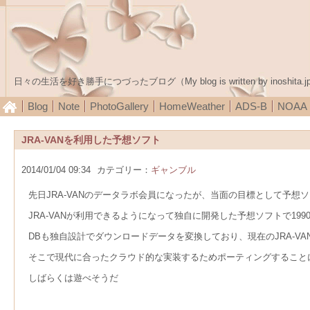
日々の生活を好き勝手につづったブログ（My blog is written by inoshita.j
Blog
Note
PhotoGallery
HomeWeather
ADS-B
NOA
JRA-VANを利用した予想ソフト
2014/01/04 09:34
カテゴリー：
ギャンブル
先日JRA-VANのデータラボ会員になったが、当面の目標として予想
JRA-VANが利用できるようになって独自に開発した予想ソフトで19
DBも独自設計でダウンロードデータを変換しており、現在のJRA-V
そこで現代に合ったクラウド的な実装するためポーティングすること
しばらくは遊べそうだ