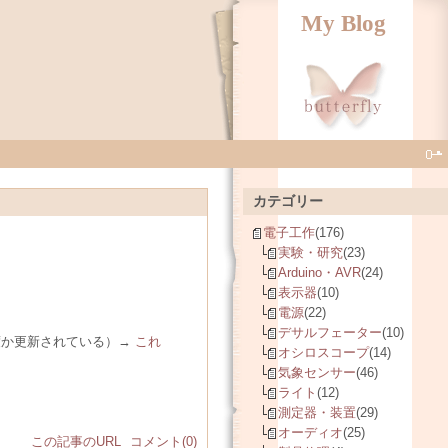
My Blog
カテゴリー
電子工作
(176)
実験・研究
(23)
Arduino・AVR
(24)
表示器
(10)
電源
(22)
デサルフェーター
(10)
何度か更新されている）→
これ
オシロスコープ
(14)
気象センサー
(46)
ライト
(12)
測定器・装置
(29)
オーディオ
(25)
この記事のURL
コメント(0)