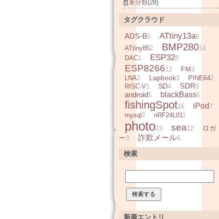
未分類
(28)
タグクラウド
ATtiny13a
ADS-B
5
8
BMP280
ATtiny85
2
14
ESP32
DAC
1
8
ESP8266
FM
12
3
Lapbook
LNA
2
3
PINE64
2
SDR
SD
RISC-V
1
4
5
android
blackBass
5
6
fishingSpot
iPod
16
7
mysql
2
nRF24L01
1
photo
sea
ロガ
23
12
詐欺メール
ー
3
6
検索
新着エントリ