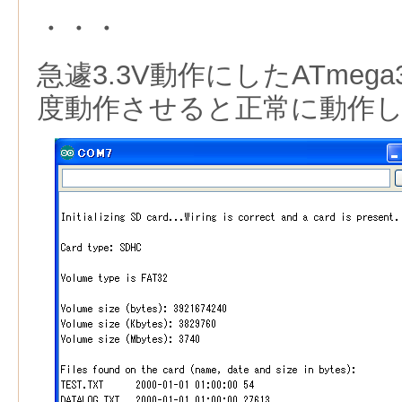
・・・
急遽3.3V動作にしたATmeg
度動作させると正常に動作