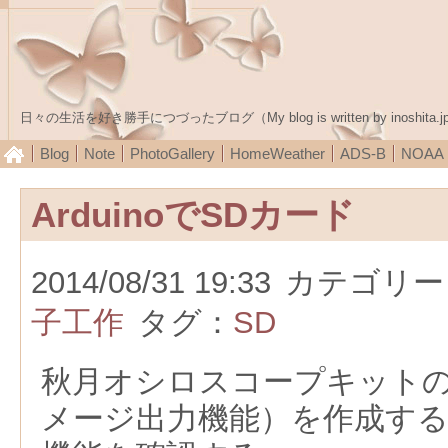
日々の生活を好き勝手につづったブログ（My blog is written by inoshita.j
Blog
Note
PhotoGallery
HomeWeather
ADS-B
NOA
ArduinoでSDカード
2014/08/31 19:33
カテゴリー
子工作
タグ：
SD
秋月オシロスコープキット
メージ出力機能）を作成するにあ