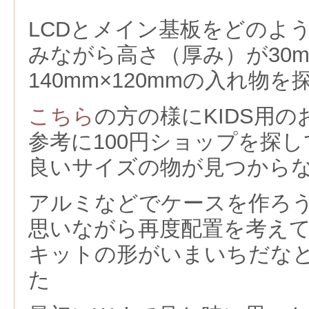
LCDとメイン基板をどのよ
みながら高さ（厚み）が30
140mm×120mmの入れ物
こちら
の方の様にKIDS用
参考に100円ショップを探
良いサイズの物が見つから
アルミなどでケースを作ろ
思いながら再度配置を考え
キットの形がいまいちだな
た