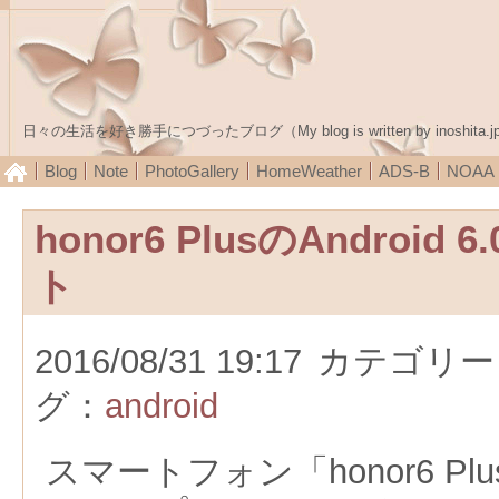
日々の生活を好き勝手につづったブログ（My blog is written by inoshita.j
Blog
Note
PhotoGallery
HomeWeather
ADS-B
NOA
honor6 PlusのAndroi
ト
2016/08/31 19:17
カテゴリー
グ：
android
スマートフォン「honor6 Plus