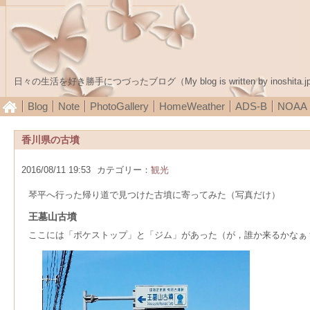
日々の生活を好き勝手につづったブログ（My blog is written by inoshita.j
Blog
Note
PhotoGallery
HomeWeather
ADS-B
NOA
香川県の古墳
2016/08/11 19:53
カテゴリー：
観光
琴平へ行った帰り道で見つけた古墳に寄ってみた（写真だけ）
王墓山古墳
ここには「ポケストップ」と「ジム」があった（が，誰か来るかなぁ