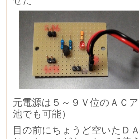
せた
元電源は５～９Ｖ位のＡＣ
池でも可能）
目の前にちょうど空いたＤ