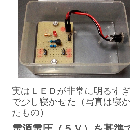
実はＬＥＤが非常に明るす
で少し寝かせた（写真は寝
たもの）
電源電圧（５Ｖ）を基準