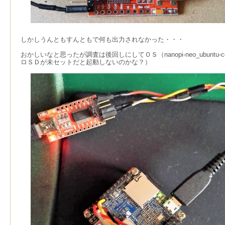
しかしうんともすんともで何も出力されなかった・・・
おかしいなと思ったが調査は後回しにしてＯＳ（nanopi-neo_ubuntu-c
ロＳＤが未セットだと起動しないのかな？）