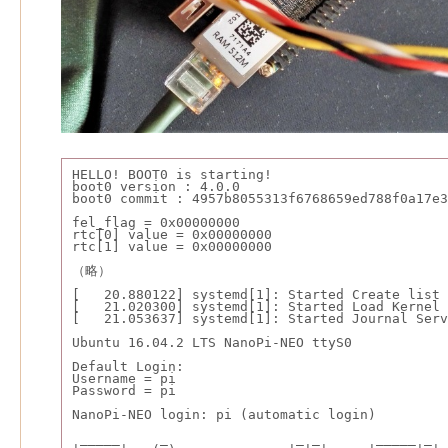
HELLO! BOOT0 is starting!
boot0 version : 4.0.0
boot0 commit : 4957b8055313f6768659ed788f0a17e3
fel_flag = 0x00000000
rtc[0] value = 0x00000000
rtc[1] value = 0x00000000
（略）
[   20.880122] systemd[1]: Started Create list 
[   21.020300] systemd[1]: Started Load Kernel 
[   21.053637] systemd[1]: Started Journal Serv
Ubuntu 16.04.2 LTS NanoPi-NEO ttyS0
Default Login:
Username = pi
Password = pi
NanoPi-NEO login: pi (automatic login)
 _____     _                _ _       _____ _  