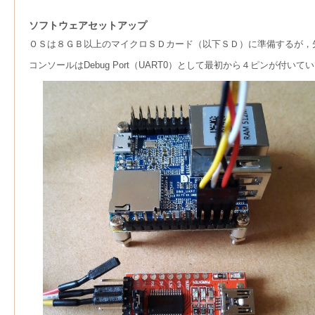
ソフトウェアセットアップ
ＯＳは８ＧＢ以上のマイクロＳＤカード（以下ＳＤ）に準備するが，
コンソールはDebug Port（UART0）として最初から４ピンが付いている