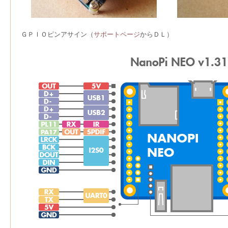
ＧＰＩＯピンアサイン（
サポートページ
からＤＬ）