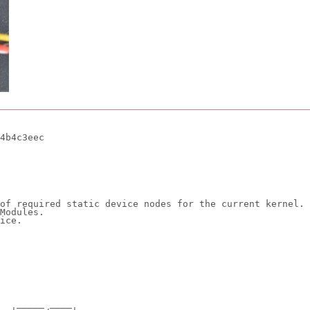
4b4c3eec
of required static device nodes for the current kernel.
Modules.
ice.
   _____ ____