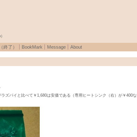
p）
A（終了）
BookMark
Message
About
入
がラズパイと比べて￥1,680は安価である（専用ヒートシンク（右）が￥400な