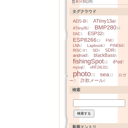
未分類
(28)
タグクラウド
ATtiny13a
ADS-B
5
8
BMP280
ATtiny85
2
14
ESP32
DAC
1
8
ESP8266
FM
12
3
Lapbook
LNA
2
3
PINE64
2
SDR
SD
RISC-V
1
4
5
android
blackBass
5
6
fishingSpot
iPod
16
7
mysql
2
nRF24L01
1
photo
sea
ロガ
23
12
詐欺メール
ー
3
6
検索
新着エントリ