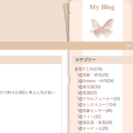
My Blog
カテゴリー
電子工作
(176)
実験・研究
(23)
Arduino・AVR
(24)
表示器
(10)
ので約￥2,000と考えた方が良い
電源
(22)
デサルフェーター
(10)
オシロスコープ
(14)
気象センサー
(46)
ライト
(12)
測定器・装置
(29)
オーディオ
(25)