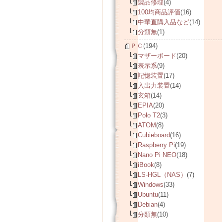
製品修理
(4)
100均商品評価
(16)
中華直購入品など
(14)
分類無
(1)
ＰＣ
(194)
マザーボード
(20)
表示系
(9)
記憶装置
(17)
入出力装置
(14)
玄箱
(14)
EPIA
(20)
Polo T2
(3)
ATOM
(8)
Cubieboard
(16)
Raspberry Pi
(19)
Nano Pi NEO
(18)
iBook
(8)
LS-HGL（NAS）
(7)
Windows
(33)
Ubuntu
(11)
Debian
(4)
分類無
(10)