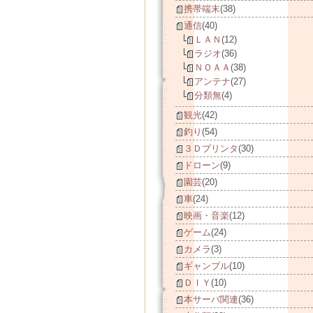
携帯端末
(38)
通信
(40)
ＬＡＮ
(12)
ラジオ
(36)
ＮＯＡＡ
(38)
アンテナ
(27)
分類無
(4)
観光
(42)
釣り
(54)
３Ｄプリンタ
(30)
ドローン
(9)
園芸
(20)
車
(24)
映画・音楽
(12)
ゲーム
(24)
カメラ
(3)
ギャンブル
(10)
ＤＩＹ
(10)
本サーバ関連
(36)