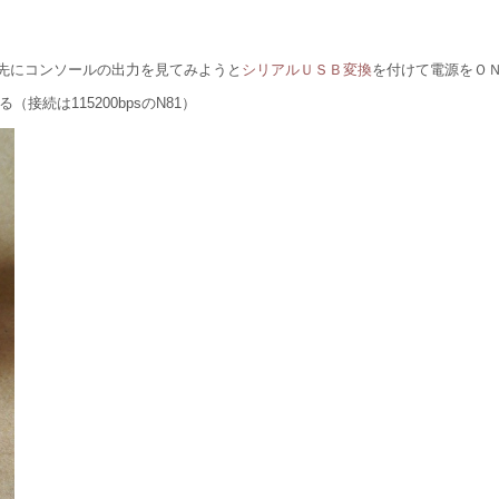
先にコンソールの出力を見てみようと
シリアルＵＳＢ変換
を付けて電源をＯ
（接続は115200bpsのN81）