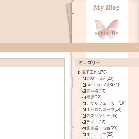
My Blog
カテゴリー
電子工作
(176)
実験・研究
(23)
Arduino・AVR
(24)
表示器
(10)
電源
(22)
デサルフェーター
(10)
オシロスコープ
(14)
気象センサー
(46)
ライト
(12)
測定器・装置
(29)
オーディオ
(25)