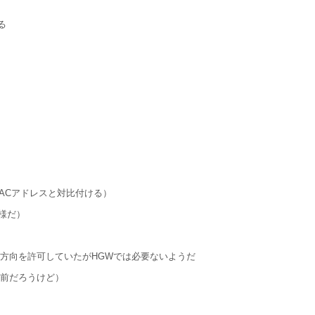
る
MACアドレスと対比付ける）
様だ）
に方向を許可していたがHGWでは必要ないようだ
前だろうけど）