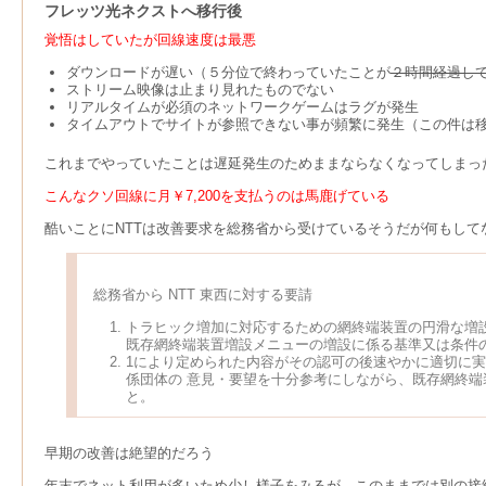
フレッツ光ネクストへ移行後
覚悟はしていたが回線速度は最悪
ダウンロードが遅い（５分位で終わっていたことが
２時間経過し
ストリーム映像は止まり見れたものでない
リアルタイムが必須のネットワークゲームはラグが発生
タイムアウトでサイトが参照できない事が頻繁に発生（この件は
これまでやっていたことは遅延発生のためままならなくなってしまっ
こんなクソ回線に月￥7,200を支払うのは馬鹿げている
酷いことにNTTは改善要求を総務省から受けているそうだが何もして
総務省から NTT 東西に対する要請
トラヒック増加に対応するための網終端装置の円滑な増
既存網終端装置増設メニューの増設に係る基準又は条件
1により定められた内容がその認可の後速やかに適切に
係団体の 意見・要望を十分参考にしながら、既存網終端
と。
早期の改善は絶望的だろう
年末でネット利用が多いため少し様子をみるが，このままでは別の接