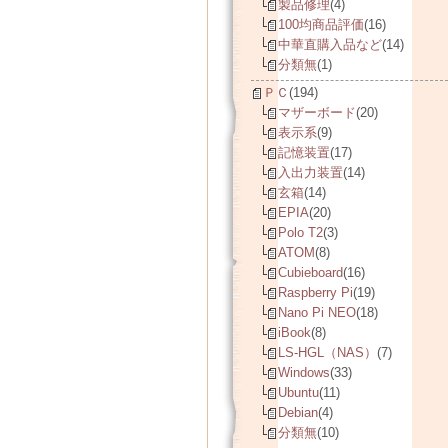
製品修理
(4)
100均商品評価
(16)
中華直購入品など
(14)
分類無
(1)
ＰＣ
(194)
マザーボード
(20)
表示系
(9)
記憶装置
(17)
入出力装置
(14)
玄箱
(14)
EPIA
(20)
Polo T2
(3)
ATOM
(8)
Cubieboard
(16)
Raspberry Pi
(19)
Nano Pi NEO
(18)
iBook
(8)
LS-HGL（NAS）
(7)
Windows
(33)
Ubuntu
(11)
Debian
(4)
分類無
(10)