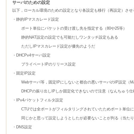
サーバのための設定
以下，ローカル環境のための設定となり各設定も移行（再設定）させ
・静的IPマスカレード設定
ポート単位にパケットの受け渡し先を指定する（80や25等）
静的NAT設定の設定でも可能だしワンタッチ設定もある
ただしIPマスカレード設定が優先のようだ
・DHCPv4サーバ設定
プライベートIPのリリース設定
・固定IP設定
Webサーバ等，固定IPにしないと都合の悪いサーバのIP設定（
DHCPの振り出しIPしか固定化できないので注意（なんちゅう仕
・IPv4パケットフィルタ設定
CTUでは全ポートがフィルタリングされていたためポート単位
同じかと思って設定しようとしたが必要ないことが判る（当たり
・DNS設定