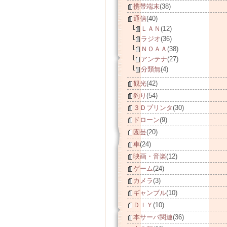
携帯端末
(38)
通信
(40)
ＬＡＮ
(12)
ラジオ
(36)
ＮＯＡＡ
(38)
アンテナ
(27)
分類無
(4)
観光
(42)
釣り
(54)
３Ｄプリンタ
(30)
ドローン
(9)
園芸
(20)
車
(24)
映画・音楽
(12)
ゲーム
(24)
カメラ
(3)
ギャンブル
(10)
ＤＩＹ
(10)
本サーバ関連
(36)