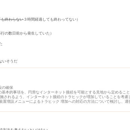
ても終わらない
３時間経過しても終わってない）
移行の数日前から発生していた）
た
ないそうだ
設の確保
の基本的事項を、円滑なインターネット接続を可能とする見地から定めること
実施されるよう、インターネット接続のトラヒックが増加していることを考慮
装置増設メニューによるトラヒック 増加への対応の方法について検討し、適
続方法を考えないといけない