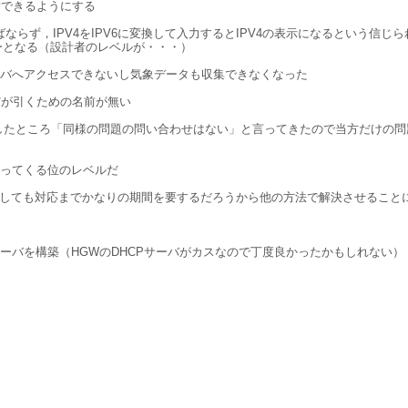
替できるようにする
ばならず，IPV4をIPV6に変換して入力するとIPV4の表示になるという信
ーとなる（設計者のレベルが・・・）
ーバへアクセスできないし気象データも収集できなくなった
だが引くための名前が無い
せしたところ「同様の問題の問い合わせはない」と言ってきたので当方だけの
ってくる位のレベルだ
査しても対応までかなりの期間を要するだろうから他の方法で解決させること
Pサーバを構築（HGWのDHCPサーバがカスなので丁度良かったかもしれない）