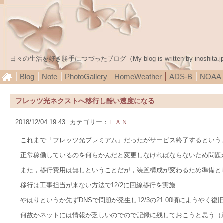
日々の生活を好き勝手につづったブログ（My blog is written by inoshita.j
Blog
Note
PhotoGallery
HomeWeather
ADS-B
NOA
フレッツ光ネクストへ移行し酷い速度になる
2018/12/04 19:43
カテゴリー：
ＬＡＮ
これまで「フレッツ光プレミアム」だったがサービス終了するという
正常稼働しているのを何らかんだと変更しなければならないため問題
また，移行費用は無しということだが，装置構成が変わるため準備と
移行は工事担当が来ない方法で12/2に回線移行を実施
やはりというか先ずDNSで問題が発生し12/3の21:00頃にようやく復
何故かネットには情報が乏しいのでので記録に残しておこうと思う（