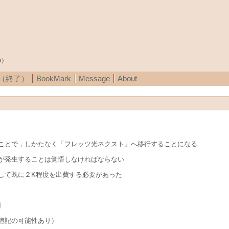
p）
A（終了）
BookMark
Message
About
ことで，しかたなく「フレッツ光ネクスト」へ移行することになる
が発生することは覚悟しなければならない
して既に２K程度を出費する必要があった
旧
追記の可能性あり）