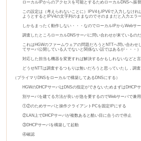
ローカルIPからのアクセスを可能とするためローカルDNSへ振
この設定は（考えられないことに）IPV4もIPV6で入力しなけれ
ようとするとIPV4の文字列のままなのでそのままだと入力エラ
しかもまったく動作しない・・・なのでローカルIPからWebサ
調査したところローカルDNSサーバに問い合わせが来ているの
これはHGWのファームウェアの問題だろうとNTTへ問い合わ
てサーバ公開している人でないと関係ない話ではあるが・・・）
対応した担当も機器を変更すれば解決するかもしれないなどと言
どうせNTTは調査するつもりは無いだろうと思っていたし，調
（プライマリDNSをローカルで構築してあるDNSにする）
HGWのDHCPサーバはDNSの指定ができないためまずはDHC
別サーバを建てる方法が良いが急を要するのでWebサーバで兼用
①②のためサーバと操作クライアントPCを固定IPにする
②LAN上でDHCPサーバが複数あると酷い目に合うので停止
③DHCPサーバを構築して起動
④確認