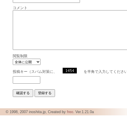
コメント
閲覧制限
投稿キー（スパム対策に、
を半角で入力してくださ
© 1998, 2007 inoshita.jp, Created by
freo
. Ver.1.21.0a