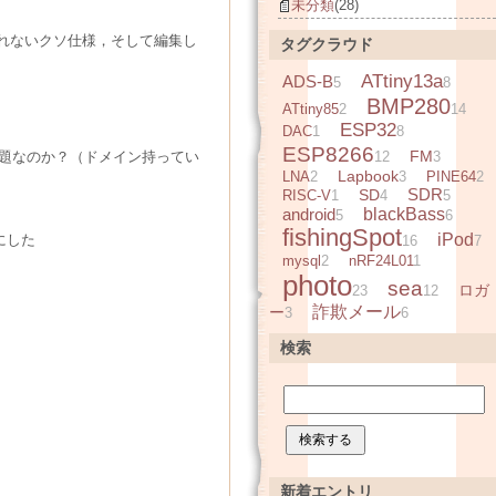
未分類
(28)
じられないクソ仕様，そして編集し
タグクラウド
ATtiny13a
ADS-B
5
8
BMP280
ATtiny85
2
14
ESP32
DAC
1
8
ESP8266
FM
問題なのか？（ドメイン持ってい
12
3
Lapbook
LNA
2
3
PINE64
2
SDR
SD
RISC-V
1
4
5
android
blackBass
5
6
fishingSpot
iPod
にした
16
7
mysql
2
nRF24L01
1
photo
sea
ロガ
23
12
詐欺メール
ー
3
6
検索
新着エントリ