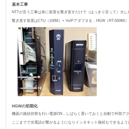
基本工事
NTTが言う工事は単に装置を繋ぎ直すだけで（はっきり言って）大し
繋ぎ直す装置はCTU（100M）+ VoIPアダプタを，HGW（RT-500M
HGWの初期化
機器の接続切替を行い電源ON，しばらく置いておくと自動で外部ア
ここまでで光電話が繋がるようになりインタネット接続もできるよう