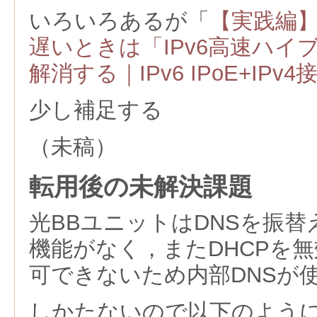
いろいろあるが「
【実践編
遅いときは「IPv6高速ハイ
解消する｜IPv6 IPoE+IPv
少し補足する
（未稿）
転用後の未解決課題
光BBユニットはDNSを振
機能がなく，またDHCPを
可できないため内部DNSが
しかたないので以下のように