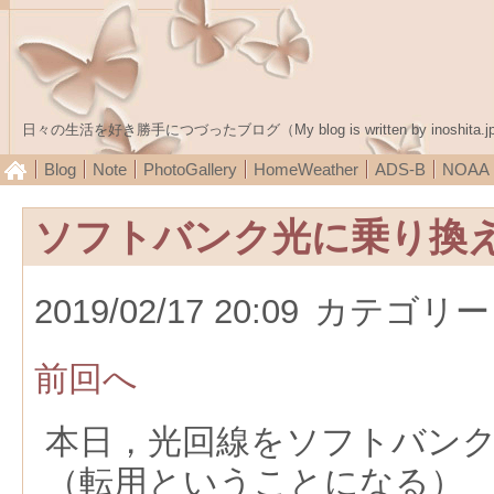
日々の生活を好き勝手につづったブログ（My blog is written by inoshita.j
Blog
Note
PhotoGallery
HomeWeather
ADS-B
NOA
ソフトバンク光に乗り換
2019/02/17 20:09
カテゴリー
前回へ
本日，光回線をソフトバン
（転用ということになる）