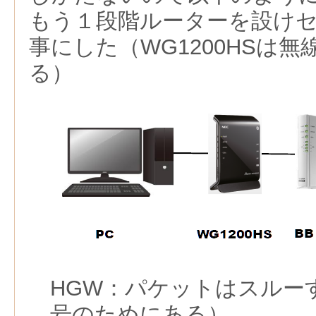
もう１段階ルーターを設け
事にした（WG1200HSは無線
る）
HGW：パケットはスルー
号のためにある）