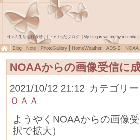
日々の生活を好き勝手につづったブログ（My blog is written by inoshita.j
Blog
Note
PhotoGallery
HomeWeather
ADS-B
NOA
NOAAからの画像受信に
2021/10/12 21:12
カテゴリー
ＯＡＡ
ようやくNOAAからの画像
択で拡大）