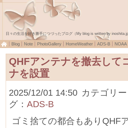
日々の生活を好き勝手につづったブログ（My blog is written by inoshita.j
Blog
Note
PhotoGallery
HomeWeather
ADS-B
NOA
QHFアンテナを撤去して
ナを設置
2025/12/01 14:50
カテゴリー
グ：
ADS-B
ゴミ捨ての都合もありQHF