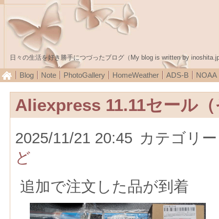
日々の生活を好き勝手につづったブログ（My blog is written by inoshita.j
Blog
Note
PhotoGallery
HomeWeather
ADS-B
NOA
Aliexpress 11.11セー
2025/11/21 20:45
カテゴリー
ど
追加で注文した品が到着