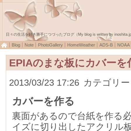
日々の生活を好き勝手につづったブログ（My blog is written by inoshita.j
Blog
Note
PhotoGallery
HomeWeather
ADS-B
NOA
EPIAのまな板にカバーを
2013/03/23 17:26
カテゴリー
カバーを作る
裏面があるので台紙を作る
イズに切り出したアクリル