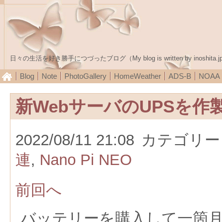
日々の生活を好き勝手につづったブログ（My blog is written by inoshita.j
Blog
Note
PhotoGallery
HomeWeather
ADS-B
NOA
新WebサーバのUPSを作
2022/08/11 21:08
カテゴリー
連
,
Nano Pi NEO
前回へ
バッテリーを購入して一箇