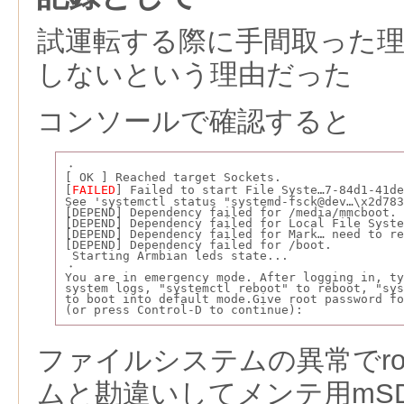
試運転する際に手間取った
しないという理由だった
コンソールで確認すると
・
[ OK ] Reached target Sockets.
[
FAILED
] Failed to start File Syste…7-84d1-41de
See 'systemctl status "systemd-fsck@dev…\x2d78
[DEPEND] Dependency failed for /media/mmcboot.
[DEPEND] Dependency failed for Local File Syste
[DEPEND] Dependency failed for Mark… need to re
[DEPEND] Dependency failed for /boot.
 Starting Armbian leds state...
・
You are in emergency mode. After logging in, ty
system logs, "systemctl reboot" to reboot, "sys
to boot into default mode.Give root password fo
(or press Control-D to continue):
ファイルシステムの異常でro
ムと勘違いしてメンテ用mSD