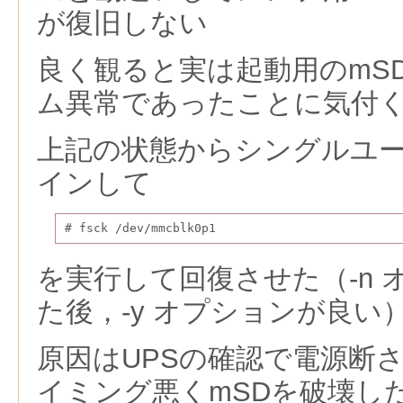
が復旧しない
良く観ると実は起動用のmS
ム異常であったことに気付
上記の状態からシングルユ
インして
# fsck /dev/mmcblk0p1
を実行して回復させた（-n
た後，-y オプションが良い
原因はUPSの確認で電源断
イミング悪くmSDを破壊し