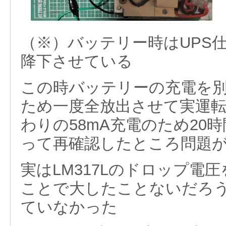
（※）バッテリー時はUPS仕
降下させている
この時バッテリーの充電を
ため一度全放出させて実運
わりの58mA充電のため20
って再確認したところ問題
実はLM317Lのドロップ電
ことで大したことないだろう
ていなかった