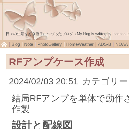
日々の生活を好き勝手につづったブログ（My blog is written by inoshita.j
Blog
Note
PhotoGallery
HomeWeather
ADS-B
NOA
RFアンプケース作成
2024/02/03 20:51
カテゴリー
結局RFアンプを単体で動作
作製
設計と配線図