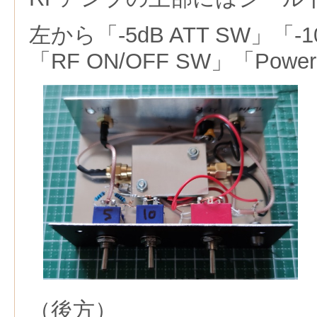
左から「-5dB ATT SW」「-10
「RF ON/OFF SW」「Power
（後方）