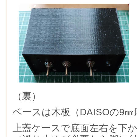
（裏）
ベースは木板（DAISOの9㎜
上蓋ケースで底面左右を下