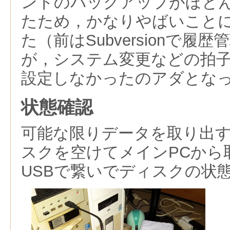
ントのバックアップがほと
たため，かなりやばいこと
た（前はSubversionで履
が，システム変更などの拍
設定しなかったのアダとな
状態確認
可能な限りデータを取り出す
スクを空けてメインPCから
USBで繋いでディスクの状