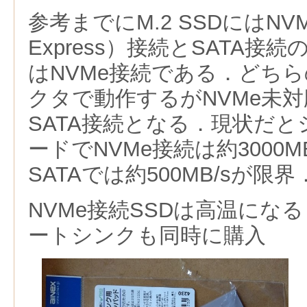
参考までにM.2 SSDにはNV
Express）
接続とSATA接続
はNVMe接続である．どちら
クタで動作するがNVMe未
SATA接続となる．現状だ
ードでNVMe接続は約3000
SATAでは約500MB/sが限界
NVMe接続SSD
は高温になる
ートシンクも同時に購入