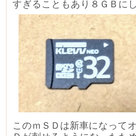
すぎることもあり８ＧＢに
このｍＳＤは新車になって