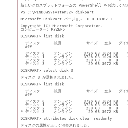
新しいクロスプラットフォームの PowerShell をお試しください h
PS C:\WINDOWS\system32> diskpart
Microsoft DiskPart バージョン 10.0.18362.1
Copyright (C) Microsoft Corporation.
コンピューター: RYZEN5
DISKPART> list disk
  ディスク      状態           サイズ   空き   ダイナ
  ###                                        
  ------------  -------------  -------  -------
  ディスク 0    オンライン     3726 GB 1024 KB    
  ディスク 1    オンライン     3726 GB 1024 KB    
  ディスク 2    オンライン      238 GB    0  B
  ディスク 3    オンライン       29 GB 3072 KB
DISKPART> select disk 3
ディスク 3 が選択されました。
DISKPART> list disk
  ディスク      状態           サイズ   空き   ダイナ
  ###                                        
  ------------  -------------  -------  -------
  ディスク 0    オンライン     3726 GB 1024 KB    
  ディスク 1    オンライン     3726 GB 1024 KB    
  ディスク 2    オンライン      238 GB    0  B
* ディスク 3    オンライン       29 GB 3072 KB
DISKPART> attributes disk clear readonly
ディスクの属性が正しく消去されました。