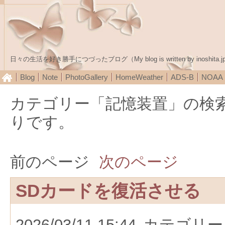
日々の生活を好き勝手につづったブログ（My blog is written by inoshita.j
Blog
Note
PhotoGallery
HomeWeather
ADS-B
NOA
カテゴリー「記憶装置」の検
りです。
前のページ
次のページ
SDカードを復活させる
2026/03/11 15:44
カテゴリー