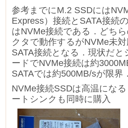
参考までにM.2 SSDにはNV
Express）
接続とSATA接続
はNVMe接続である．どちら
クタで動作するがNVMe未
SATA接続となる．現状だ
ードでNVMe接続は約3000
SATAでは約500MB/sが限界
NVMe接続SSD
は高温になる
ートシンクも同時に購入