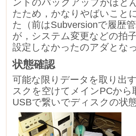
ントのバックアップがほと
たため，かなりやばいこと
た（前はSubversionで履
が，システム変更などの拍
設定しなかったのアダとな
状態確認
可能な限りデータを取り出す
スクを空けてメインPCから
USBで繋いでディスクの状