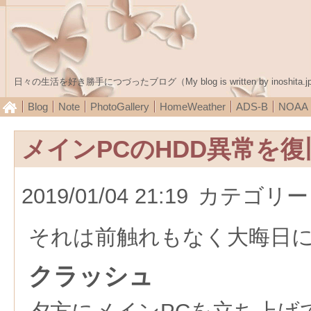
日々の生活を好き勝手につづったブログ（My blog is written by inoshita.j
Blog
Note
PhotoGallery
HomeWeather
ADS-B
NOA
メインPCのHDD異常を
2019/01/04 21:19
カテゴリー
それは前触れもなく大晦日
クラッシュ